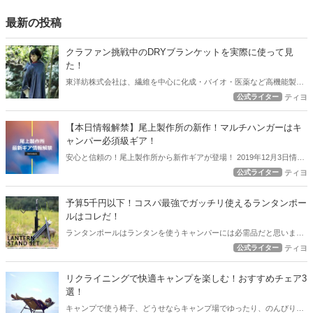
最新の投稿
クラファン挑戦中のDRYブランケットを実際に使って見
た！
東洋紡株式会社は、繊維を中心に化成・バイオ・医薬など高機能製品
の開発・製造を行う有名企業！その東洋紡さんがキャンパーを常にサ
公式ライター
ティヨ
ラサラに快適にしてくれるブランケットを開発中でクラウドファウン
ディング挑戦中！ アウトドアハックでもこのブランケットの凄さを皆
【本日情報解禁】尾上製作所の新作！マルチハンガーはキ
様にお伝えしたいと覆います。
ャンパー必須級ギア！
安心と信頼の！尾上製作所から新作ギアが登場！ 2019年12月3日情報
解禁となったこの新作ギアをアウトドアハックでは全力で紹介しま
公式ライター
ティヨ
す！ グリル、焚き火テーブルなどとにかく火回りのギアではとにかく
安心度の高い尾上製作所の新ギア【マルチハンガー】はキャンパー必
予算5千円以下！コスパ最強でガッチリ使えるランタンポー
須級のギアになるかもしれませんよ！
ルはコレだ！
ランタンポールはランタンを使うキャンパーには必需品だと思います
が。 あれもこれも色々あっていざチョイスしようと思うと大変。 ラ
公式ライター
ティヨ
ンタンマニアの私が薦める、予算5千円以下で購入できてガッチリ活
躍するコスパの良いランタンポールを紹介します！
リクライニングで快適キャンプを楽しむ！おすすめチェア3
選！
キャンプで使う椅子、どうせならキャンプ場でゆったり、のんびりで