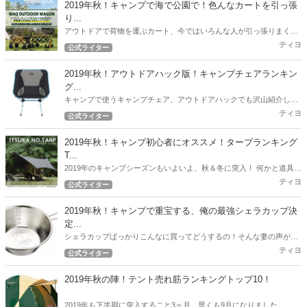
2019年秋！キャンプで海で公園で！色んなカートを引っ張
り...
アウトドアで荷物を運ぶカート、今ではいろんな人が引っ張りまくっ
てますね。 ファミキャンスタイルの筆者もこれまで、様々なカートを
ティヨ
公式ライター
引っ張りまくってきました。 2019年度、6月～9月度最新のオススメ
カート情報をお届けします！
2019年秋！アウトドアハック版！キャンプチェアランキン
グ...
キャンプで使うキャンプチェア、アウトドアハックでも沢山紹介して
いますが、ここで2019年秋！最新版の人気チェアランキングを紹介し
ティヨ
公式ライター
たいと思います。
2019年秋！キャンプ初心者にオススメ！タープランキング
T...
2019年のキャンプシーズンもいよいよ、秋＆冬に突入！ 何かと道具が
必要なキャンプ！できるだけ予算を押さえて一通りのギアを用意した
ティヨ
公式ライター
いですよね！ 今回のランキングはコスパ自慢のタープを紹介します！
2019年秋！キャンプで重宝する、俺の最強シェラカップ決
定...
シェラカップばっかりこんなに買ってどうするの！そんな妻の声が聞
こえてきそうな2019年秋。 とにかくキャンプで重宝した筆者のおすす
ティヨ
公式ライター
めシェラカップ決定戦！
2019年秋の陣！テント売れ筋ランキングトップ10！
2019年も下半期に突入すること3ヶ月、早くも9月になりました。 ア