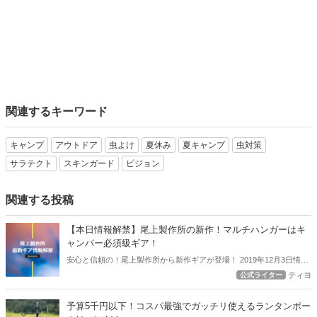
関連するキーワード
キャンプ
アウトドア
虫よけ
夏休み
夏キャンプ
虫対策
サラテクト
スキンガード
ピジョン
関連する投稿
【本日情報解禁】尾上製作所の新作！マルチハンガーはキ
ャンパー必須級ギア！
安心と信頼の！尾上製作所から新作ギアが登場！ 2019年12月3日情報
解禁となったこの新作ギアをアウトドアハックでは全力で紹介しま
公式ライター
ティヨ
す！ グリル、焚き火テーブルなどとにかく火回りのギアではとにかく
安心度の高い尾上製作所の新ギア【マルチハンガー】はキャンパー必
予算5千円以下！コスパ最強でガッチリ使えるランタンポー
須級のギアになるかもしれませんよ！