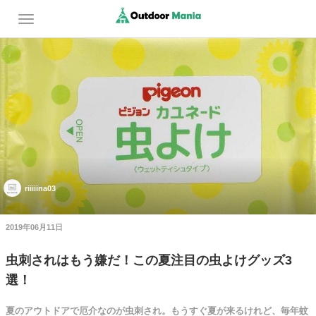
riiiiina03
2019年06月11日
虫刺されはもう嫌だ！この夏注目の虫よけグッズ3
選！
夏のアウトドアで厄介なのが虫刺され。もうすぐ夏が来るけれど、毎年蚊