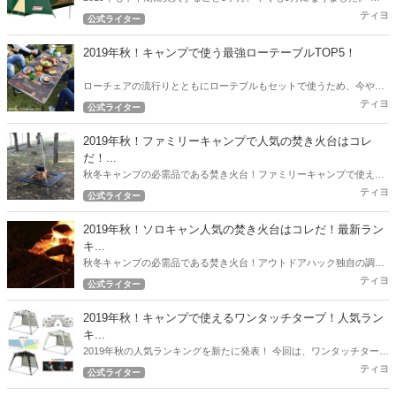
ウトドアハックでは下半期突入時点から現在売れているテントのトッ
ティヨ
公式ライター
プ10を発表したいと思います。
2019年秋！キャンプで使う最強ローテーブルTOP5！
ローチェアの流行りとともにローテブルもセットで使うため、今やロ
ーテーブルの沢山の選択肢が出てきました。 今回は2019年秋！キャン
ティヨ
公式ライター
プで使う最強ローテブル5選！
2019年秋！ファミリーキャンプで人気の焚き火台はコレ
だ！...
秋冬キャンプの必需品である焚き火台！ファミリーキャンプで使える
人気の焚き火台をアウトドアハック独自の調査で徹底リサーチ！2019
ティヨ
公式ライター
年秋！最新の人気焚き火台ランキング！
2019年秋！ソロキャン人気の焚き火台はコレだ！最新ラン
キ...
秋冬キャンプの必需品である焚き火台！アウトドアハック独自の調査
で徹底リサーチ！ 2019年秋！最新の人気焚き火台ランキング！
ティヨ
公式ライター
2019年秋！キャンプで使えるワンタッチタープ！人気ラン
キ...
2019年秋の人気ランキングを新たに発表！ 今回は、ワンタッチタープ
の人気ランキングとなります！
ティヨ
公式ライター