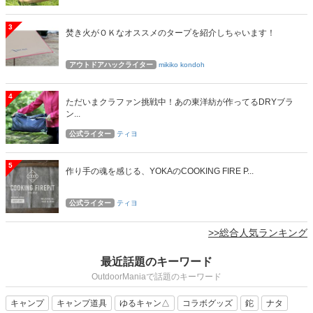
3
焚き火がＯＫなオススメのタープを紹介しちゃいます！
アウトドアハックライター
mikiko kondoh
4
ただいまクラファン挑戦中！あの東洋紡が作ってるDRYブラ
ン...
公式ライター
ティヨ
5
作り手の魂を感じる、YOKAのCOOKING FIRE P...
公式ライター
ティヨ
>>総合人気ランキング
最近話題のキーワード
OutdoorManiaで話題のキーワード
キャンプ
キャンプ道具
ゆるキャン△
コラボグッズ
鉈
ナタ