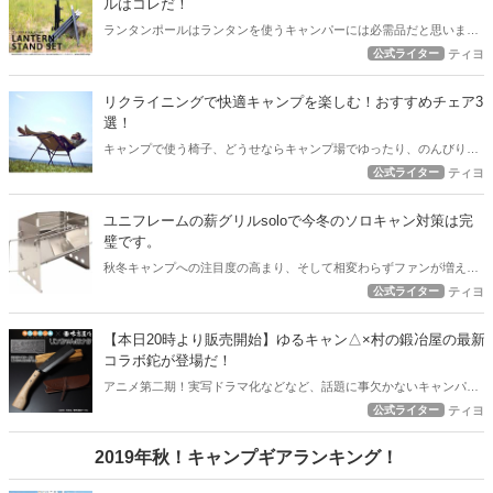
ルはコレだ！
ランタンポールはランタンを使うキャンパーには必需品だと思います
が。 あれもこれも色々あっていざチョイスしようと思うと大変。 ラ
公式ライター
ティヨ
ンタンマニアの私が薦める、予算5千円以下で購入できてガッチリ活
躍するコスパの良いランタンポールを紹介します！
リクライニングで快適キャンプを楽しむ！おすすめチェア3
選！
キャンプで使う椅子、どうせならキャンプ場でゆったり、のんびりで
きる椅子を使いたいと思いませんか？ 折りたたみの椅子と違って少し
公式ライター
ティヨ
嵩張るのが玉に瑕ですが、足を伸ばしてゆっくりすわれるキャンプチ
ェアは最高ですよ！
ユニフレームの薪グリルsoloで今冬のソロキャン対策は完
璧です。
秋冬キャンプへの注目度の高まり、そして相変わらずファンが増え続
けるソロキャンプですが、ユニフレームの薪グリルsoloを使えば、キ
公式ライター
ティヨ
ャンプ飯OK、暖房としてもOKの素晴らしい活躍間違いなし！ 今冬の
ソロキャンプはユニフレームの薪グリルsoloで行きましょう！
【本日20時より販売開始】ゆるキャン△×村の鍛冶屋の最新
コラボ鉈が登場だ！
アニメ第二期！実写ドラマ化などなど、話題に事欠かないキャンパー
人気爆発の人気作品『ゆるキャン△』ですが、今回新たなコラボアイ
公式ライター
ティヨ
テムが発表！ 今回は村の鍛冶屋さんとのコラボで『鉈』が登場！実用
性もバッチリなこのアイテムは争奪戦必至！ 今の間にこの鉈のスペッ
2019年秋！キャンプギアランキング！
クをしっかり予習しておきましょう！