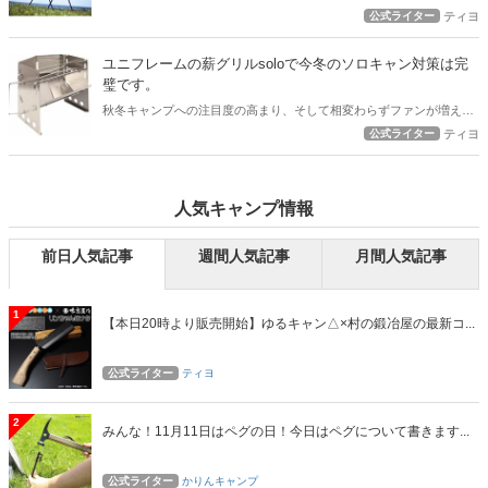
きる椅子を使いたいと思いませんか？ 折りたたみの椅子と違って少し
公式ライター
ティヨ
嵩張るのが玉に瑕ですが、足を伸ばしてゆっくりすわれるキャンプチ
ェアは最高ですよ！
ユニフレームの薪グリルsoloで今冬のソロキャン対策は完
璧です。
秋冬キャンプへの注目度の高まり、そして相変わらずファンが増え続
けるソロキャンプですが、ユニフレームの薪グリルsoloを使えば、キ
公式ライター
ティヨ
ャンプ飯OK、暖房としてもOKの素晴らしい活躍間違いなし！ 今冬の
ソロキャンプはユニフレームの薪グリルsoloで行きましょう！
人気キャンプ情報
前日人気記事
週間人気記事
月間人気記事
1
【本日20時より販売開始】ゆるキャン△×村の鍛冶屋の最新コ...
公式ライター
ティヨ
2
みんな！11月11日はペグの日！今日はペグについて書きます...
公式ライター
かりんキャンプ