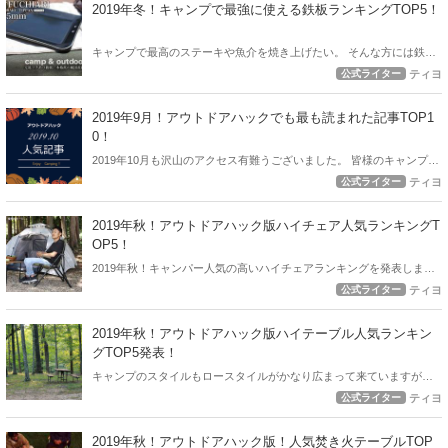
2019年冬！キャンプで最強に使える鉄板ランキングTOP5！
キャンプで最高のステーキや魚介を焼き上げたい。 そんな方には鉄板
の利用をおすすめしていますが、数多ある鉄板からアウトドアハック
公式ライター
ティヨ
おすすめの鉄板ランキングを発表します！
2019年9月！アウトドアハックでも最も読まれた記事TOP1
0！
2019年10月も沢山のアクセス有難うございました。 皆様のキャンプを
1ミリでもアップデートするお役に立ちましたでしょうか？ 11月も最
公式ライター
ティヨ
新のキャンプ情報、キャンプ事情を発信していきますので宜しくお願
い致します。編集部一同。
2019年秋！アウトドアハック版ハイチェア人気ランキングT
OP5！
2019年秋！キャンパー人気の高いハイチェアランキングを発表しま
す。 ローチェア・ローテブルで行うキャンプも最近は人気ですが、ハ
公式ライター
ティヨ
イスタイルもまだまだイケてますよ！
2019年秋！アウトドアハック版ハイテーブル人気ランキン
グTOP5発表！
キャンプのスタイルもロースタイルがかなり広まって来ていますが、
スタンダードなハイテーブル＆ハイチェアのスタイルも俄然おすす
公式ライター
ティヨ
め。 料理するのも食べるのもハイスタイルだと楽ちんですよ！
2019年秋！アウトドアハック版！人気焚き火テーブルTOP