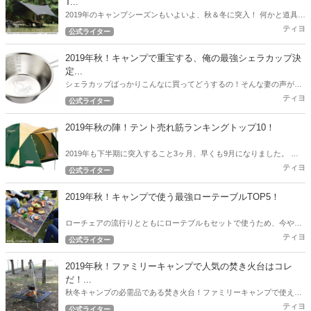
T...
2019年のキャンプシーズンもいよいよ、秋＆冬に突入！ 何かと道具が
必要なキャンプ！できるだけ予算を押さえて一通りのギアを用意した
ティヨ
公式ライター
いですよね！ 今回のランキングはコスパ自慢のタープを紹介します！
2019年秋！キャンプで重宝する、俺の最強シェラカップ決
定...
シェラカップばっかりこんなに買ってどうするの！そんな妻の声が聞
こえてきそうな2019年秋。 とにかくキャンプで重宝した筆者のおすす
ティヨ
公式ライター
めシェラカップ決定戦！
2019年秋の陣！テント売れ筋ランキングトップ10！
2019年も下半期に突入すること3ヶ月、早くも9月になりました。 ア
ウトドアハックでは下半期突入時点から現在売れているテントのトッ
ティヨ
公式ライター
プ10を発表したいと思います。
2019年秋！キャンプで使う最強ローテーブルTOP5！
ローチェアの流行りとともにローテブルもセットで使うため、今やロ
ーテーブルの沢山の選択肢が出てきました。 今回は2019年秋！キャン
ティヨ
公式ライター
プで使う最強ローテブル5選！
2019年秋！ファミリーキャンプで人気の焚き火台はコレ
だ！...
秋冬キャンプの必需品である焚き火台！ファミリーキャンプで使える
人気の焚き火台をアウトドアハック独自の調査で徹底リサーチ！2019
ティヨ
公式ライター