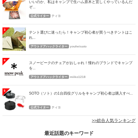
いいのか、私はキャンプで生ハム原木と宜しくやっているんだ
ぞ...
公式ライター
ティヨ
3
テント選びに迷ったら！キャンプ初心者が買うべきテントはこ
れ...
アウトドアハックライター
youheisato
4
スノーピークのチェアがおしゃれ！憧れのブランドでキャンプ
を...
アウトドアハックライター
miiko1218
5
SOTO（ソト）の1台四役グリルをキャンプ初心者は購入すべ...
公式ライター
ティヨ
>>総合人気ランキング
最近話題のキーワード