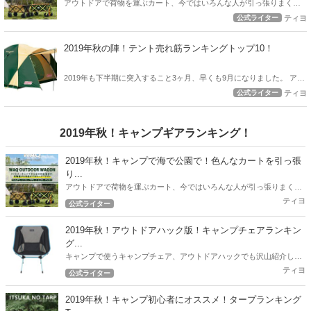
アウトドアで荷物を運ぶカート、今ではいろんな人が引っ張りまくっ
てますね。 ファミキャンスタイルの筆者もこれまで、様々なカートを
公式ライター
ティヨ
引っ張りまくってきました。 2019年度、6月～9月度最新のオススメカ
ート情報をお届けします！
2019年秋の陣！テント売れ筋ランキングトップ10！
2019年も下半期に突入すること3ヶ月、早くも9月になりました。 アウ
トドアハックでは下半期突入時点から現在売れているテントのトップ
公式ライター
ティヨ
10を発表したいと思います。
2019年秋！キャンプギアランキング！
2019年秋！キャンプで海で公園で！色んなカートを引っ張
り...
アウトドアで荷物を運ぶカート、今ではいろんな人が引っ張りまくっ
てますね。 ファミキャンスタイルの筆者もこれまで、様々なカートを
ティヨ
公式ライター
引っ張りまくってきました。 2019年度、6月～9月度最新のオススメ
カート情報をお届けします！
2019年秋！アウトドアハック版！キャンプチェアランキン
グ...
キャンプで使うキャンプチェア、アウトドアハックでも沢山紹介して
いますが、ここで2019年秋！最新版の人気チェアランキングを紹介し
ティヨ
公式ライター
たいと思います。
2019年秋！キャンプ初心者にオススメ！タープランキング