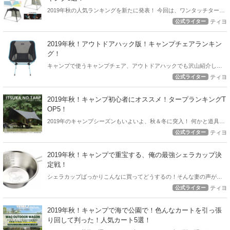
2019年秋の人気ランキングを新たに発表！ 今回は、ワンタッチタープ
の人気ランキングとなります！
公式ライター
ティヨ
2019年秋！アウトドアハック版！キャンプチェアランキン
グ！
キャンプで使うキャンプチェア、アウトドアハックでも沢山紹介して
いますが、ここで2019年秋！最新版の人気チェアランキングを紹介し
公式ライター
ティヨ
たいと思います。
2019年秋！キャンプ初心者にオススメ！タープランキングT
OP5！
2019年のキャンプシーズンもいよいよ、秋＆冬に突入！ 何かと道具が
必要なキャンプ！できるだけ予算を押さえて一通りのギアを用意した
公式ライター
ティヨ
いですよね！ 今回のランキングはコスパ自慢のタープを紹介します！
2019年秋！キャンプで重宝する、俺の最強シェラカップ決
定戦！
シェラカップばっかりこんなに買ってどうするの！そんな妻の声が聞
こえてきそうな2019年秋。 とにかくキャンプで重宝した筆者のおすす
公式ライター
ティヨ
めシェラカップ決定戦！
2019年秋！キャンプで海で公園で！色んなカートを引っ張
り回して判った！人気カート5選！