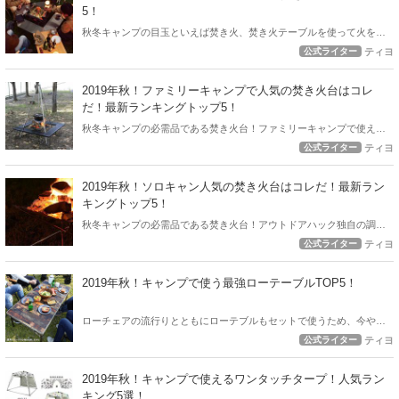
5！
秋冬キャンプの目玉といえば焚き火、焚き火テーブルを使って火を囲
んで一家団欒や友人とのリラックスタイムは最高です。 そこで、これ
公式ライター
ティヨ
からのキャンプで使いたい！焚き火テーブルの人気ランキングを発表
致します。
2019年秋！ファミリーキャンプで人気の焚き火台はコレ
だ！最新ランキングトップ5！
秋冬キャンプの必需品である焚き火台！ファミリーキャンプで使える
人気の焚き火台をアウトドアハック独自の調査で徹底リサーチ！2019
公式ライター
ティヨ
年秋！最新の人気焚き火台ランキング！
2019年秋！ソロキャン人気の焚き火台はコレだ！最新ラン
キングトップ5！
秋冬キャンプの必需品である焚き火台！アウトドアハック独自の調査
で徹底リサーチ！ 2019年秋！最新の人気焚き火台ランキング！
公式ライター
ティヨ
2019年秋！キャンプで使う最強ローテーブルTOP5！
ローチェアの流行りとともにローテブルもセットで使うため、今やロ
ーテーブルの沢山の選択肢が出てきました。 今回は2019年秋！キャン
公式ライター
ティヨ
プで使う最強ローテブル5選！
2019年秋！キャンプで使えるワンタッチタープ！人気ラン
キング5選！