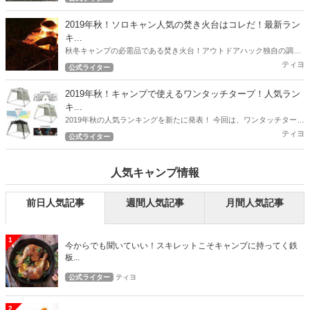
年秋！最新の人気焚き火台ランキング！
2019年秋！ソロキャン人気の焚き火台はコレだ！最新ラン
キ...
秋冬キャンプの必需品である焚き火台！アウトドアハック独自の調査
で徹底リサーチ！ 2019年秋！最新の人気焚き火台ランキング！
ティヨ
公式ライター
2019年秋！キャンプで使えるワンタッチタープ！人気ラン
キ...
2019年秋の人気ランキングを新たに発表！ 今回は、ワンタッチタープ
の人気ランキングとなります！
ティヨ
公式ライター
人気キャンプ情報
前日人気記事
週間人気記事
月間人気記事
1
今からでも聞いていい！スキレットこそキャンプに持ってく鉄
板...
公式ライター
ティヨ
2