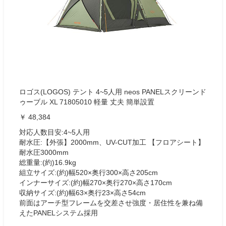
ロゴス(LOGOS) テント 4~5人用 neos PANELスクリーンド
ゥーブル XL 71805010 軽量 丈夫 簡単設置
￥ 48,384
対応人数目安:4~5人用
耐水圧:【外張】2000mm、UV-CUT加工 【フロアシート】
耐水圧3000mm
総重量:(約)16.9kg
組立サイズ:(約)幅520×奥行300×高さ205cm
インナーサイズ:(約)幅270×奥行270×高さ170cm
収納サイズ:(約)幅63×奥行23×高さ54cm
前面はアーチ型フレームを交差させ強度・居住性を兼ね備
えたPANELシステム採用