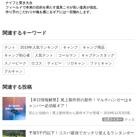
ナイフと焚き火台
フィールドで本来の目的を果たす道具こそが良い道具が信念。
作り手のこだわりや魂を感じるギアには一目惚れします。
関連するキーワード
テント
2019年人気ランキング
キャンプ
キャンプ用品
キャンプ初心者
人気テント
コールマン
キャプテンスタッグ
スノーピーク
ロゴス
ティピー
ソロキャン
ファミキャン
グルキャン
関連する投稿
【本日情報解禁】尾上製作所の新作！マルチハンガーはキ
ャンパー必須級ギア！
安心と信頼の！尾上製作所から新作ギアが登場！ 2019年12月3日情報
解禁となったこの新作ギアをアウトドアハックでは全力で紹介しま
公式ライター
ティヨ
す！ グリル、焚き火テーブルなどとにかく火回りのギアではとにかく
安心度の高い尾上製作所の新ギア【マルチハンガー】はキャンパー必
予算5千円以下！コスパ最強でガッチリ使えるランタンポー
須級のギアになるかもしれませんよ！