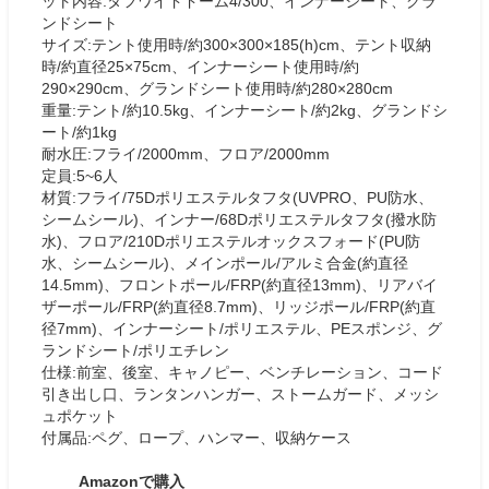
ット内容:タフワイドドーム4/300、インナーシート、グラ
ンドシート
サイズ:テント使用時/約300×300×185(h)cm、テント収納
時/約直径25×75cm、インナーシート使用時/約
290×290cm、グランドシート使用時/約280×280cm
重量:テント/約10.5kg、インナーシート/約2kg、グランドシ
ート/約1kg
耐水圧:フライ/2000mm、フロア/2000mm
定員:5~6人
材質:フライ/75Dポリエステルタフタ(UVPRO、PU防水、
シームシール)、インナー/68Dポリエステルタフタ(撥水防
水)、フロア/210Dポリエステルオックスフォード(PU防
水、シームシール)、メインポール/アルミ合金(約直径
14.5mm)、フロントポール/FRP(約直径13mm)、リアバイ
ザーポール/FRP(約直径8.7mm)、リッジポール/FRP(約直
径7mm)、インナーシート/ポリエステル、PEスポンジ、グ
ランドシート/ポリエチレン
仕様:前室、後室、キャノピー、ベンチレーション、コード
引き出し口、ランタンハンガー、ストームガード、メッシ
ュポケット
付属品:ペグ、ロープ、ハンマー、収納ケース
Amazonで購入