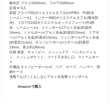
耐水圧:フライ/2000mm、フロア/2000mm
定員:4~5人
材質:フライ/75Dポリエステルタフタ(UVPRO、PU防水、
シームシール)、インナー/68Dポリエステルタフタ(撥水防
水)、フロア/210Dポリエステルオックスフォード(PU防
水、シームシール)、メインポール/アルミ合金(約直径
16mm)、ミドルポール/アルミ合金(約直径13mm)、リアポ
ール/アルミ合金(約直径13mm)、リッジポール/アルミ合金
(約直径11mm)、キャノピーポール/スチール(約直径
19mm、長さ約180cm)
仕様:前室、キャノピー、メッシュドア、ベンチレーショ
ン、メッシュポケット、コード引き出し口、ストームガー
ド
付属品:キャノピーポール×2、ペグ、ロープ、ハンマー、収
納ケース
強風でもびくともしないアルミ合金製メインポール
Amazonで購入