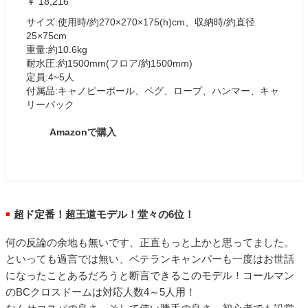
￥ 18,216
サイズ:使用時/約270×270×175(h)cm、収納時/約直径
25×75cm
重量:約10.6kg
耐水圧:約1500mm(フロア/約1500mm)
定員:4~5人
付属品:キャノピーポール、ペグ、ロープ、ハンマー、キャ
リーバック
Amazonで購入
超ド定番！超王道モデル！堂々の6位！
■
何の反論の余地も無いです、正直もっと上かと思ってました。
といっても過言では無い、ベテランキャンパーも一度はお世話
になったことあるだろうと断言できるこのモデル！コールマン
のBCクロスドームは対応人数4～5人用！