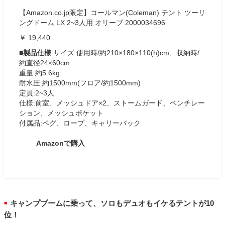
【Amazon.co.jp限定】コールマン(Coleman) テント ツーリ
ングドーム LX 2~3人用 オリーブ 2000034696
￥ 19,440
■製品仕様
サイズ:使用時/約210×180×110(h)cm、収納時/
約直径24×60cm
重量:約5.6kg
耐水圧:約1500mm(フロア/約1500mm)
定員:2~3人
仕様:前室、メッシュドア×2、ストームガード、ベンチレー
ション、メッシュポケット
付属品:ペグ、ロープ、キャリーバック
Amazonで購入
キャンプブームに乗って、ソロもデュオもイケるテントが10
■
位！