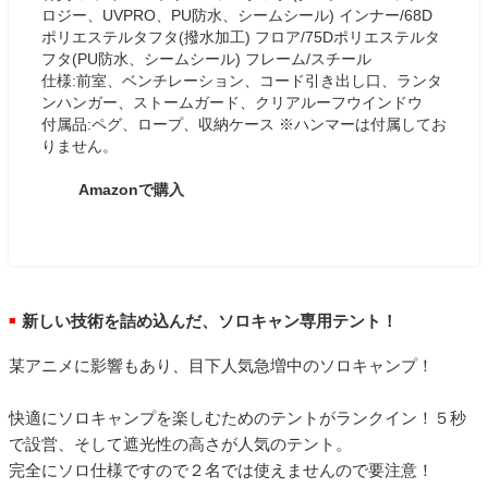
ロジー、UVPRO、PU防水、シームシール) インナー/68D
ポリエステルタフタ(撥水加工) フロア/75Dポリエステルタ
フタ(PU防水、シームシール) フレーム/スチール
仕様:前室、ベンチレーション、コード引き出し口、ランタ
ンハンガー、ストームガード、クリアルーフウインドウ
付属品:ペグ、ロープ、収納ケース ※ハンマーは付属してお
りません。
Amazonで購入
新しい技術を詰め込んだ、ソロキャン専用テント！
■
某アニメに影響もあり、目下人気急増中のソロキャンプ！
快適にソロキャンプを楽しむためのテントがランクイン！５秒
で設営、そして遮光性の高さが人気のテント。
完全にソロ仕様ですので２名では使えませんので要注意！