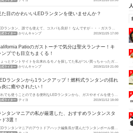
ティヨ
2019/11/28 20:00
公式ライター
アの私が薦める、予算5千円以下で購入できてガッチリ活躍するコスパの良
いランタンポールを紹介します！
見た目のかわいいLEDランタンを使いませんか？
LEDランタン、誰でも使えて、コスパも良好！ なんですが・・・ガスラン
1
タンやオイルランタンに比べるとどーもデザインが 無機質というか、メカ
かりんキャンプ
2019/11/25 17:00
公式ライター
メカしいというか・・・私にはビビッとこないデザインが多いので今回は、
女性ソロキャンパーの私が納得して使っているLEDランタンを紹介します！
California Patioのガストーチで気分は聖火ランナー！キ
2
ャンプでも目立ちまくる！
ちょっとテントサイトを出来れるモノを探してた私がつい買っちゃったガス
ーチというかランタンを紹介したいとおもいます！ California Patio（カ
かりんキャンプ
2019/11/19 21:00
公式ライター
リフォルニアパティオ）のガストーチ？ガスランタン？聖火みたいな感じが
3
ちょっと楽しいランタンです！
LEDランタンから1ランクアップ！燃料式ランタンの揺れ
る炎に癒やされたい！
4
だれでも使うことのできる便利なLEDランタンから、ガスやオイルを使う燃
料式ランタンを使って見ませんか？ 今回は燃料式ランタンの中でも比較的
ティヨ
2019/11/12 18:00
公式ライター
導入が簡単なガスランタンを紹介します！
ランタンマニアの私が厳選した、おすすめランタンスタ
5
ンド3選！
LEDランタンマニアのアウトドアハック編集長が選んだランタンポール傑作
！ 2019年秋のランキングを発表します。