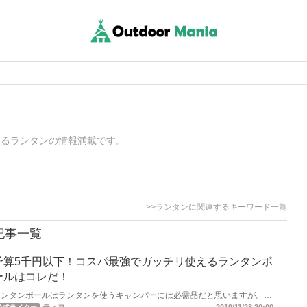
するランタンの情報満載です。
>>ランタンに関連するキーワード一覧
記事一覧
予算5千円以下！コスパ最強でガッチリ使えるランタンポ
ールはコレだ！
ランタンポールはランタンを使うキャンパーには必需品だと思いますが。
あれもこれも色々あっていざチョイスしようと思うと大変。 ランタンマニ