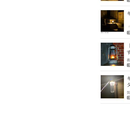
夜
いません
タ