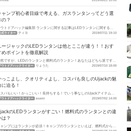
onoka
2019/08/21 10:00
ている方！ ぜひ、読んでみてくださいね。さらに、素敵なキャンプになる
ことでしょう！
キャンプ初心者目線で考える、ガスランタンってどう選
ぶの？
アウトドアハック編集部 ランタンに関する記事はLEDランタンに関する記
事が多かったのですがご要望にお答えして燃料式ランタンの記事も今後はど
ティヨ
2019/07/11 19:10
公式ライター
んどん書かせていただきたいと思います。
ユージャックのLEDランタンは他とここが違う！！おす
すめポイントを徹底解説
突然ですが、LEDのランタンと燃料式のランタン！あなたはどちら派です
か？それぞれいいところがあり、こだわりが出てくるのがランタンですよ
りょうた
2019/07/10 18:00
アウトドアハックライター
。今回は、特徴のあるLEDランタン、UJackのLEDランタンを紹介しま
す。メーカーさんの細かいこだわりや心配りが感じられるランタンですよ。
ぜひ、記事をチェックしてみてくださいね。
かっこよし、クオリティよし、コスパも良しのUjackの魅
力に迫る！
コスパもいい！かっこいい！長持ちする！でいう事なしのUjackアイテムを
さんに知ってほしい、使ってほしい。 そこで今回はアウトドアブランド
asami
2019/07/02 14:00
アウトドアハックライター
jackの魅力をお伝えしていきます。
UjackのLEDランタンがすごい！燃料式のランタンとの違
いは？
キャンプにはランタンが必須！キャンプのランタンといえば、燃料式から乾
電池式に変わり、最近までは乾電池式ランタンが主流でした。 しかし近年