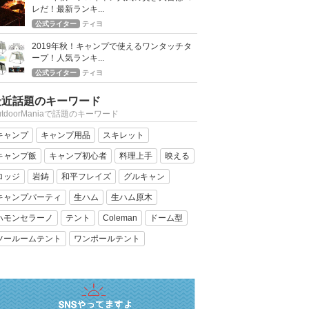
レだ！最新ランキ...
公式ライター
ティヨ
2019年秋！キャンプで使えるワンタッチタ
ープ！人気ランキ...
公式ライター
ティヨ
最近話題のキーワード
utdoorManiaで話題のキーワード
キャンプ
キャンプ用品
スキレット
キャンプ飯
キャンプ初心者
料理上手
映える
ロッジ
岩鋳
和平フレイズ
グルキャン
キャンプパーティ
生ハム
生ハム原木
ハモンセラーノ
テント
Coleman
ドーム型
ツールームテント
ワンポールテント