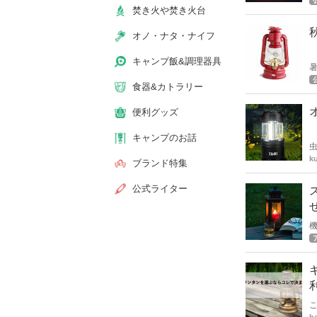
焚き火や焚き火台
オノ・ナタ・ナイフ
キャンプ飯&調理器具
キ
食器&カトラリー
便利グッズ
キャンプのお話
k
ブランド特集
公式ライター