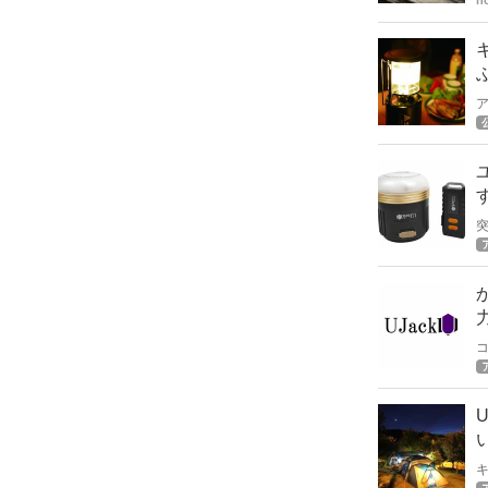
h
ね
皆
U