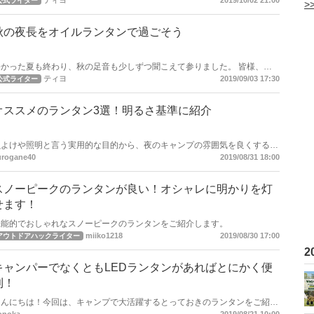
ティヨ
2019/10/02 21:00
公式ライター
>
秋の夜長をオイルランタンで過ごそう
暑かった夏も終わり、秋の足音も少しずつ聞こえて参りました。 皆様、秋
ャンプの用意は順調でしょうか？ 秋の夜長、お月さまもいいですが、オ
ティヨ
2019/09/03 17:30
公式ライター
イルランタンの柔らかい光で夜のひと時をいかがでしょうか？
オススメのランタン3選！明るさ基準に紹介
虫よけや照明と言う実用的な目的から、夜のキャンプの雰囲気を良くするな
どの幅広い分野で役に立つランタン。 今回は、そんなキャンプの雰囲気を
urogane40
2019/08/31 18:00
楽しみたい人から、機能性を重視する人にまでオススメの明るいランタンを
ご紹介します。
スノーピークのランタンが良い！オシャレに明かりを灯
せます！
機能的でおしゃれなスノーピークのランタンをご紹介します。
miiko1218
2019/08/30 17:00
アウトドアハックライター
キャンパーでなくともLEDランタンがあればとにかく便
利！
こんにちは！今回は、キャンプで大活躍するとっておきのランタンをご紹介
します。 特に はじめてキャンプをされる初心者の方！ キャンプの準備をし