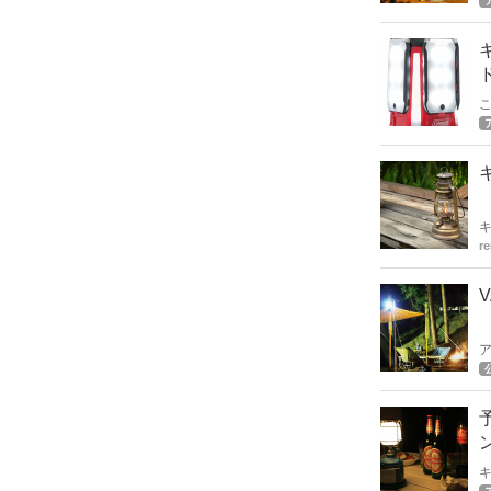
急
し
し
き
r