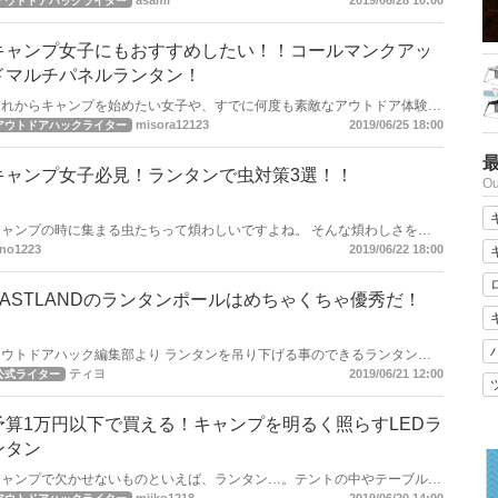
asami
2019/06/28 10:00
アウトドアハックライター
速にLEDライトが普及し、Ujackさんが充電式のLEDランタンを発売しま
た。そこで今回はUjackの充電式LEDランタンを紹介していきます。
キャンプ女子にもおすすめしたい！！コールマンクアッ
ドマルチパネルランタン！
これからキャンプを始めたい女子や、すでに何度も素敵なアウトドア体験を
ているキャンプ女子にも、是非おすすめしたいLEDランタン！ 現代にお
misora12123
2019/06/25 18:00
アウトドアハックライター
けるキャンプ、アウトドア事情に沿って、LEDランタンらしい進化を続けて
た商品Colemanクアッドマルチパネルランタンです。
キャンプ女子必見！ランタンで虫対策3選！！
O
キャンプの時に集まる虫たちって煩わしいですよね。 そんな煩わしさをラ
ンタンを使って取り除く方法を紹介します。
eno1223
2019/06/22 18:00
VASTLANDのランタンポールはめちゃくちゃ優秀だ！
アウトドアハック編集部より ランタンを吊り下げる事のできるランタンポ
ールはキャンプの夜には必需品です。 LEDランタン大好きな筆者がこだわ
ティヨ
2019/06/21 12:00
公式ライター
るランタンポールを紹介します。
予算1万円以下で買える！キャンプを明るく照らすLEDラ
ンタン
キャンプで欠かせないものといえば、ランタン…。テントの中やテーブルを
照らしてくれるランタンは、キャンプの必需品です。 今回は、1万円以下で