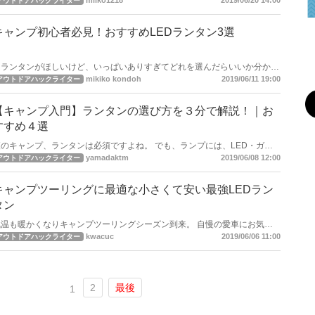
miiko1218
2019/06/20 14:00
アウトドアハックライター
買える高機能ランタンをご紹介していきます。
キャンプ初心者必見！おすすめLEDランタン3選
「ランタンがほしいけど、いっぱいありすぎてどれを選んだらいいか分から
ない・・・！」とお悩みの方。どのランタンを選べばいいのか最初の内は分
mikiko kondoh
2019/06/11 19:00
アウトドアハックライター
からないですよね。でも用途やブランド、予算によって絞っていくことでお
気に入りのランタンを見つけることができます！
【キャンプ入門】ランタンの選び方を３分で解説！｜お
すすめ４選
のキャンプ、ランタンは必須ですよね。 でも、ランプには、LED・ガ
ス・ガソリンなど様々なタイプがあり、どれを選んだら良いのか迷ってしま
yamadaktm
2019/06/08 12:00
アウトドアハックライター
か？ この記事では、ランタンを選ぶ基準とキャンプ初心者にピッ
リなランタンを紹介していきます。 ランプ選びでキャンプの雰囲気が大
きく変わりますので、自分の好みに合わせたものを購入し、より一層楽しい
キャンプツーリングに最適な小さくて安い最強LEDラン
夜にしていきましょう！
タン
気温も暖かくなりキャンプツーリングシーズン到来。 自慢の愛車にお気に
入りのキャンプ道具を積載し、仲間、またはソロでツーリングとキャンプが
kwacuc
2019/06/06 11:00
アウトドアハックライター
楽しめるなんて最高すぎます。 キャンプツーリングで悩みの種が道具選び
ですよね。バイクの限られたスペースに積載できるようキャンプ道具を厳選
しなければいけません。 本記事ではそんなキャンプ道具の中でランタン、
キャンプツーリングに適したランタンをご紹介します。 「安い・小さい・
2
最後
明るい」控えめに言って、最強です！
1