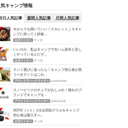
人気キャンプ情報
前日人気記事
週間人気記事
月間人気記事
今からでも聞いていい！スキレットこそキャ
ンプに持ってく鉄板...
公式ライター
ティヨ
いいのか、私はキャンプで生ハム原木と宜し
くやっているんだぞ...
公式ライター
ティヨ
テント選びに迷ったら！キャンプ初心者が買
うべきテントはこれ...
アウトドアハックライター
youheisato
スノーピークのチェアがおしゃれ！憧れのブ
ランドでキャンプを...
アウトドアハックライター
miiko1218
SOTO（ソト）の1台四役グリルをキャンプ
初心者は購入すべ...
公式ライター
ティヨ