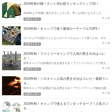
2019年秋の陣！テント売れ筋ランキングトップ10！
2019年も下半期に突入すること3ヶ月、早くも9月になりました。 ア
ウトドアハックでは下半期突入時点から現在売れているテントのトッ
ティヨ
公式ライター
プ10を発表したいと思います。
2019年秋！キャンプで使う最強ローテーブルTOP5！
ローチェアの流行りとともにローテブルもセットで使うため、今やロ
ーテーブルの沢山の選択肢が出てきました。 今回は2019年秋！キャン
ティヨ
公式ライター
プで使う最強ローテブル5選！
2019年秋！ファミリーキャンプで人気の焚き火台はコレ
だ！...
秋冬キャンプの必需品である焚き火台！ファミリーキャンプで使える
人気の焚き火台をアウトドアハック独自の調査で徹底リサーチ！2019
ティヨ
公式ライター
年秋！最新の人気焚き火台ランキング！
2019年秋！ソロキャン人気の焚き火台はコレだ！最新ラン
キ...
秋冬キャンプの必需品である焚き火台！アウトドアハック独自の調査
で徹底リサーチ！ 2019年秋！最新の人気焚き火台ランキング！
ティヨ
公式ライター
2019年秋！キャンプで使えるワンタッチタープ！人気ラン
キ...