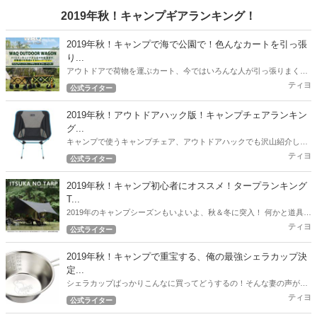
徹底的にこの『魔法の粉』を紹介！
2019年秋！キャンプギアランキング！
2019年秋！キャンプで海で公園で！色んなカートを引っ張
り...
アウトドアで荷物を運ぶカート、今ではいろんな人が引っ張りまくっ
てますね。 ファミキャンスタイルの筆者もこれまで、様々なカートを
ティヨ
公式ライター
引っ張りまくってきました。 2019年度、6月～9月度最新のオススメ
カート情報をお届けします！
2019年秋！アウトドアハック版！キャンプチェアランキン
グ...
キャンプで使うキャンプチェア、アウトドアハックでも沢山紹介して
いますが、ここで2019年秋！最新版の人気チェアランキングを紹介し
ティヨ
公式ライター
たいと思います。
2019年秋！キャンプ初心者にオススメ！タープランキング
T...
2019年のキャンプシーズンもいよいよ、秋＆冬に突入！ 何かと道具が
必要なキャンプ！できるだけ予算を押さえて一通りのギアを用意した
ティヨ
公式ライター
いですよね！ 今回のランキングはコスパ自慢のタープを紹介します！
2019年秋！キャンプで重宝する、俺の最強シェラカップ決
定...
シェラカップばっかりこんなに買ってどうするの！そんな妻の声が聞
こえてきそうな2019年秋。 とにかくキャンプで重宝した筆者のおすす
ティヨ
公式ライター
めシェラカップ決定戦！