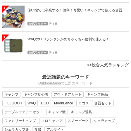
4
使い捨ては卒業する！便利！可愛い！キャンプで使える食器！
公式ライター
ティヨ
5
WAQのLEDランタンがめちゃくちゃ便利で使える！
公式ライター
ティヨ
>>総合人気ランキング
最近話題のキーワード
OutdoorManiaで話題のキーワード
キャンプ
キャンプ初心者
アウトドアカート
キャンプ用品
FIELDOOR
WAQ
DOD
MoonLence
ロゴス
食器セット
テーブルウェアーセット
キャンプ飯
キャンプ道具
ファミリーキャンプ
ソロキャンプ
スノーピーク
シェラカップ
シェラカップ飯
食器
アルマイト