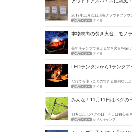
アウトドアスパイスに新風
2019年11月21日現在クラウドフ
粉』はただいまキャンパーに人気のほ
ティヨ
公式ライター
の粉』を紹介！
本物志向の焚き火台、モノ
長年キャンプで使える焚き火台を探し
も今はクオリティが高くよいモノが多
ティヨ
公式ライター
プは如何でしょうか？
LEDランタンから1ランク
だれでも使うことのできる便利なLE
回は燃料式ランタンの中でも比較的導
ティヨ
公式ライター
みんな！11月11日はペグ
11月11日はペグの日！今日は初心
ペグに関する情報です。
かりんキャンプ
公式ライター