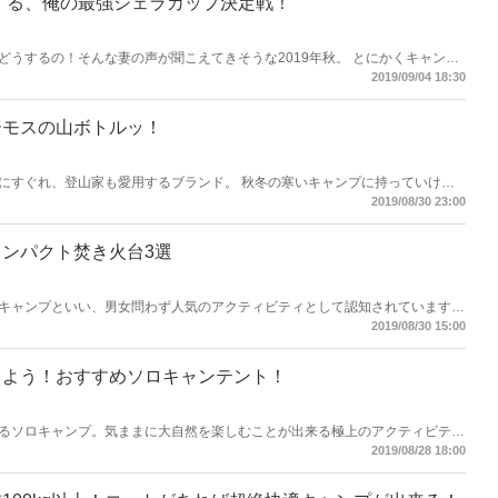
宝する、俺の最強シェラカップ決定戦！
どうするの！そんな妻の声が聞こえてきそうな2019年秋。 とにかくキャンプ
プ決定戦！
2019/09/04 18:30
ーモスの山ボトルッ！
にすぐれ、登山家も愛用するブランド。 秋冬の寒いキャンプに持っていけ
しむことのできるステンレスボトルを紹介します。
2019/08/30 23:00
ンパクト焚き火台3選
キャンプといい、男女問わず人気のアクティビティとして認知されています。
小さくまとめたいもの。折りたたみ式で軽量なコンパクトタイプの焚き火台を
2019/08/30 15:00
しよう！おすすめソロキャンテント！
るソロキャンプ。気ままに大自然を楽しむことが出来る極上のアクティビティ
のテントを選ぶポイントとはなんでしょうか。ソロキャンプにおすすめのテン
2019/08/28 18:00