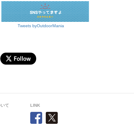
Tweets byOutdoorMania
について
LINK