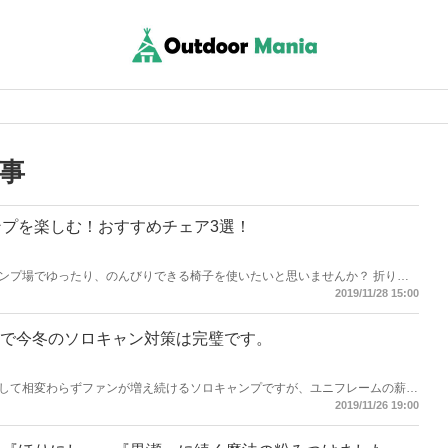
事
プを楽しむ！おすすめチェア3選！
ンプ場でゆったり、のんびりできる椅子を使いたいと思いませんか？ 折りた
に瑕ですが、足を伸ばしてゆっくりすわれるキャンプチェアは最高ですよ！
2019/11/28 15:00
loで今冬のソロキャン対策は完璧です。
して相変わらずファンが増え続けるソロキャンプですが、ユニフレームの薪グ
、暖房としてもOKの素晴らしい活躍間違いなし！ 今冬のソロキャンプはユニフレ
2019/11/26 19:00