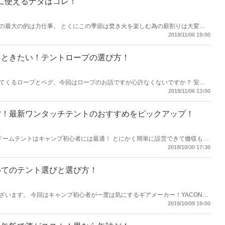
に使えるナタはコレ！
の最大の的は力仕事。 とくにこの季節は焚き火を楽しむ為の薪割りは大変な
2019/11/06 19:00
っときたい！テントロープの選び方！
てくるロープとペグ、今回はロープのお話ですが心許なくないですか？ 安心
るために今回はテントロープについて勉強してみました！
2019/11/06 13:00
営！最新ワンタッチテントのおすすめをピックアップ！
ドームテントはキャンプ初心者には最適！ とにかく簡単に設営できて撤収も簡
2019/10/30 17:30
めてのテント選びと選び方！
います。 今回はキャンプ初心者が一度は気にするギアメーカー！YACONE
のか？ 調べてみました。
2019/10/09 19:00