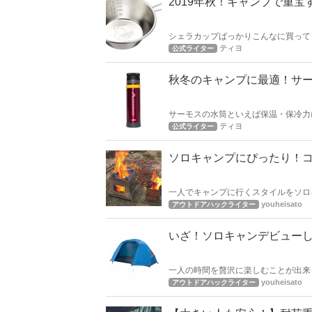
2019年秋！キャンプで重
シェラカップばっかりこんなに買って
で重宝した筆者のおすすめシェラカッ
ティヨ
公式ライター
秋冬のキャンプに最適！サ
サーモスの水筒といえば保温・保冷力
ば、温かい飲み物をグッと美味しく楽
ティヨ
公式ライター
ソロキャンプにぴったり！コ
一人でキャンプに行くスタイルをソロ
ソロキャンプはなるべく荷物は少なく
youheisato
アウトドアハックライター
ご紹介します！
いざ！ソロキャンデビュー
一人の時間を贅沢に楽しむことが出来
です。そんなソロキャンプにピッタリ
youheisato
アウトドアハックライター
トと一緒にチェックしてみましょう！