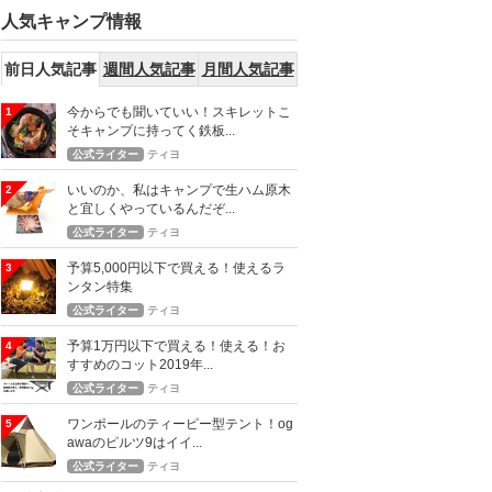
人気キャンプ情報
前日人気記事
週間人気記事
月間人気記事
今からでも聞いていい！スキレットこ
1
そキャンプに持ってく鉄板...
公式ライター
ティヨ
いいのか、私はキャンプで生ハム原木
2
と宜しくやっているんだぞ...
公式ライター
ティヨ
予算5,000円以下で買える！使えるラ
3
ンタン特集
公式ライター
ティヨ
予算1万円以下で買える！使える！お
4
すすめのコット2019年...
公式ライター
ティヨ
ワンポールのティーピー型テント！og
5
awaのピルツ9はイイ...
公式ライター
ティヨ