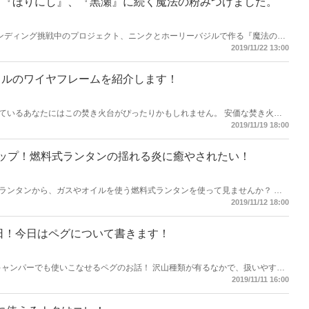
！『ほりにし』、『黒瀬』に続く魔法の粉みつけました。
ァウンディング挑戦中のプロジェクト、ニンクとホーリーバジルで作る『魔法の
りにしや黒瀬に続く新たなアウトドアスパイス！ 今回は徹底的にこの『魔法
2019/11/22 13:00
ラルのワイヤフレームを紹介します！
ているあなたにはこの焚き火台がぴったりかもしれません。 安価な焚き火台
いのですが、少しグレードアップして本物志向な焚き火台へのバージョンアッ
2019/11/19 18:00
アップ！燃料式ランタンの揺れる炎に癒やされたい！
Dランタンから、ガスやオイルを使う燃料式ランタンを使って見ませんか？ 今
入が簡単なガスランタンを紹介します！
2019/11/12 18:00
の日！今日はペグについて書きます！
者キャンパーでも使いこなせるペグのお話！ 沢山種類が有るなかで、扱いやすい
2019/11/11 16:00