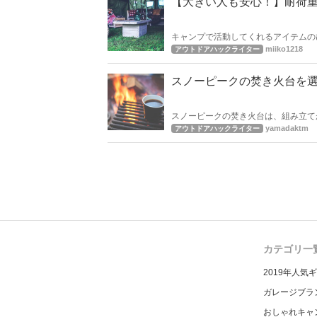
【大きい人も安心！】耐荷重
キャンプで活動してくれるアイテムの
で、快適なキャンプライフを送りまし
miiko1218
アウトドアハックライター
スノーピークの焚き火台を
スノーピークの焚き火台は、組み立て
れています。この記事では、スノーピ
yamadaktm
アウトドアハックライター
介。上手く焚き火台を使いこなせば、
カテゴリ一
2019年人気
ガレージブラ
おしゃれキャ