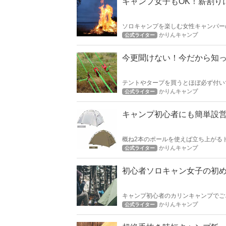
キャンプ女子もOK！薪割り
ソロキャンプを楽しむ女性キャンパー
作業ですよね。
かりんキャンプ
公式ライター
今更聞けない！今だから知
テントやタープを買うとほぼ必ず付い
してテントやタープを張れるようにな
かりんキャンプ
公式ライター
キャンプ初心者にも簡単設
概ね2本のポールを使えば立ち上がる
単！
かりんキャンプ
公式ライター
初心者ソロキャン女子の初
キャンプ初心者のカリンキャンプでござ
のテントは実際の所使えるのかどうな
かりんキャンプ
公式ライター