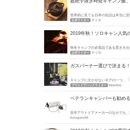
超絶手抜き時短キャンプ飯
世界的に見ても日本の缶詰は本当に旨
ティヨ
公式ライター
2019年秋！ソロキャン人
秋冬キャンプの必需品である焚き火台
火台ランキング！
ティヨ
公式ライター
ガスバーナー選びで決まる
キャンプに欠かせないギアの一つ、「
回は、ソロキャンプや女子キャンパー
kkaedee
アウトドアハックライター
ベテランキャンパーも勧める
近年アウトドアメーカーのなかでも、
外国でも人気が高まっています。 今
kurogane40
す！