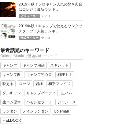
2019年秋！ソロキャン人気の焚き火台
はコレだ！最新ランキ...
公式ライター
ティヨ
2019年秋！キャンプで使えるワンタッ
チタープ！人気ランキ...
公式ライター
ティヨ
最近話題のキーワード
OutdoorManiaで話題のキーワード
キャンプ
キャンプ用品
スキレット
キャンプ飯
キャンプ初心者
料理上手
映える
ロッジ
岩鋳
和平フレイズ
グルキャン
キャンプパーティ
生ハム
生ハム原木
ハモンセラーノ
ジェントス
ランタン
メインランタン
Coleman
FIELDOOR