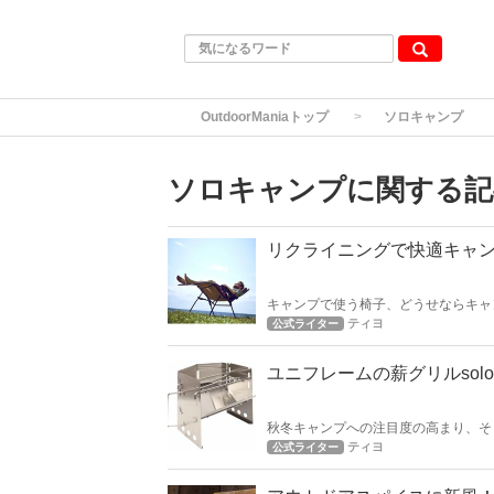
OutdoorManiaトップ
ソロキャンプ
ソロキャンプに関する記
リクライニングで快適キャン
キャンプで使う椅子、どうせならキャ
たみの椅子と違って少し嵩張るのが玉
ティヨ
公式ライター
ユニフレームの薪グリルso
秋冬キャンプへの注目度の高まり、そ
リルsoloを使えば、キャンプ飯OK
ティヨ
公式ライター
ームの薪グリルsoloで行きましょう！