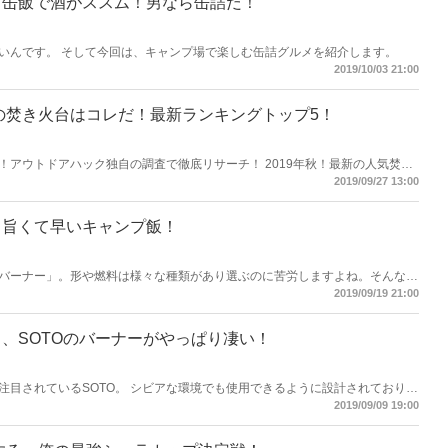
、缶飯で酒がススム！男なら缶詰だ！
いんです。 そして今回は、キャンプ場で楽しむ缶詰グルメを紹介します。
2019/10/03 21:00
気の焚き火台はコレだ！最新ランキングトップ5！
！アウトドアハック独自の調査で徹底リサーチ！ 2019年秋！最新の人気焚き
2019/09/27 13:00
！旨くて早いキャンプ飯！
バーナー」。形や燃料は様々な種類があり選ぶのに苦労しますよね。そんな今
、初心者でも扱いやすい高性能な商品を紹介していきます◎
2019/09/19 21:00
、SOTOのバーナーがやっぱり凄い！
注目されているSOTO。 シビアな環境でも使用できるように設計されており、
回は、そんなSOTOバーナーの魅力を商品の紹介も交えて徹底解説していきま
2019/09/09 19:00