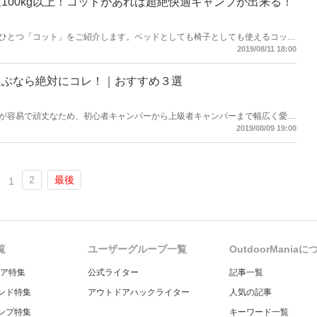
100kg以上！コットがあれば超絶快適キャンプが出来る！
ひとつ「コット」をご紹介します。ベッドとしても椅子としても使えるコット
ょう。
2019/08/11 18:00
選ぶなら絶対にコレ！｜おすすめ３選
が容易で頑丈なため、初心者キャンパーから上級者キャンパーまで幅広く愛さ
ークの焚き火台を使い、キャンプを楽しむ方法と、おすすめの焚き火台を紹
2019/08/09 19:00
あなたも上級者キャンパーの仲間入りです！
2
最後
1
覧
ユーザーグループ一覧
OutdoorMania
ギア特集
公式ライター
記事一覧
ンド特集
アウトドアハックライター
人気の記事
ンプ特集
キーワード一覧