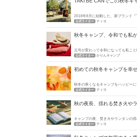
TAKI BE CANでこの秋
2018年8月に始動した、新ブランド『TH
【TAKI BE CAN】をご存知でしょうか？ 
ティヨ
公式ライター
秋冬キャンプ、令和でも私
元号が変わって令和になっても私ことkar
え込みが厳しいキャンプも私は湯たん
かりんキャンプ
公式ライター
初めての秋冬キャンプを幸
秋冬の寒くなるキャンプをハッピーに
をしてキャンプに行きましょう！
ティヨ
公式ライター
秋の夜長、揺れる焚き火や
キャンプの夜、焚き火やランタンの揺
個人的にキャンプDE読書は流行らな
ティヨ
公式ライター