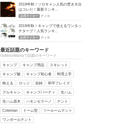
2019年秋！ソロキャン人気の焚き火台
はコレだ！最新ランキ...
公式ライター
ティヨ
2019年秋！キャンプで使えるワンタッ
チタープ！人気ランキ...
公式ライター
ティヨ
最近話題のキーワード
OutdoorManiaで話題のキーワード
キャンプ
キャンプ用品
スキレット
キャンプ飯
キャンプ初心者
料理上手
映える
ロッジ
岩鋳
和平フレイズ
グルキャン
キャンプパーティ
生ハム
生ハム原木
ハモンセラーノ
テント
Coleman
ドーム型
ツールームテント
ワンポールテント