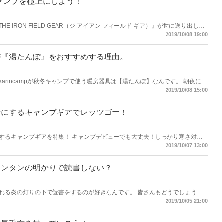
冬キャンプを極上にしよう！
E IRON FIELD GEAR（ジ アイアン フィールド ギア）』が世に送り出した
今回は、THE IRON FIELD GEARのTAKI BE CANを徹底紹介。
2019/10/08 19:00
が『湯たんぽ』をおすすめする理由。
incampが秋冬キャンプで使う暖房器具は【湯たんぽ】なんです。 朝夜に冷
ぽでぐっすり。 そんな湯たんぽの魅力をお届けします。
2019/10/08 15:00
せにするキャンプギアでレッツゴー！
するキャンプギアを特集！ キャンプデビューでも大丈夫！しっかり寒さ対策
2019/10/07 13:00
ランタンの明かりで読書しない？
れる炎の灯りの下で読書をするのが好きなんです。 皆さんもどうでしょう？
いかなぁと思う今日このごろ。
2019/10/05 21:00