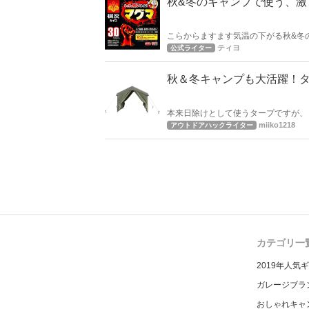
秋&冬のキャンプで使う、激
こらからますます気温の下がる秋&冬
マーです。 今回はキャンプ場で温か
ティヨ
公式ライター
秋＆冬キャンプも大活躍！
本来日除けとして使うタープですが、
作るため、フルに活用しましょうね！
miiko1218
アウトドアハックライター
カテゴリ一
2019年人気
ガレージブラ
おしゃれキャ