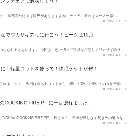
ャンプチェアで満喫しよう！
さ！ 防寒着だけでは限界がありますよね、チェアに座ればスースー寒い。 焚
 何より、座っている間は腰・背中・お尻はとっても冷えます。 この寒さの対
2019/10/17 19:00
なでワカサギ釣りに行こう！ピークは12月！
山おられると思います。 今回は、思い切って道具を用意してワカサギ釣りキ
になります。
2019/10/16 15:00
利に！軽量コットを使って！快眠ゲットだぜ！
くれるコット！ 今回は数あるコットから、軽い！強い！安い！の３拍子揃っ
ます。
2019/10/16 13:00
OOKING FIRE PITに一目惚れました。
KAのCOOKING FIRE PIT！ 鉄と火のコラボが織りなす焚き火の魅力を再
します！
2019/10/10 15:00