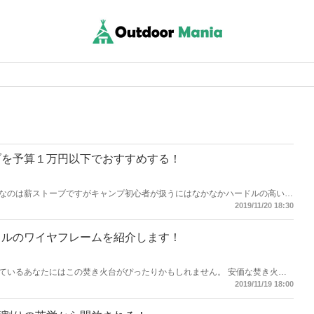
ブを予算１万円以下でおすすめする！
なのは薪ストーブですがキャンプ初心者が扱うにはなかなかハードルの高い暖
キャンプデビューで使うのに最適な暖房器具を紹介したいとおもいます。
2019/11/20 18:30
ラルのワイヤフレームを紹介します！
ているあなたにはこの焚き火台がぴったりかもしれません。 安価な焚き火台
いのですが、少しグレードアップして本物志向な焚き火台へのバージョンアッ
2019/11/19 18:00