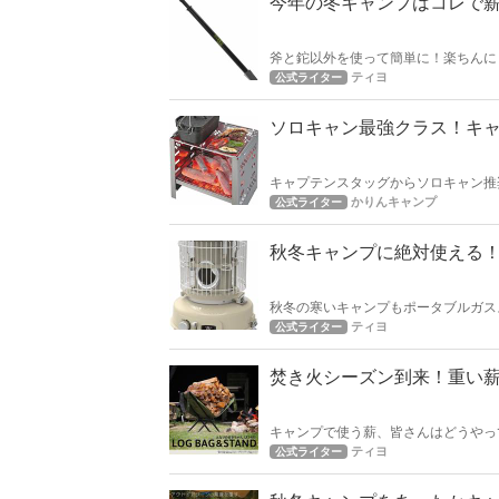
今年の冬キャンプはコレで
斧と鉈以外を使って簡単に！楽ちんに
す。
ティヨ
公式ライター
ソロキャン最強クラス！キ
キャプテンスタッグからソロキャン推
込み料理がこのダッヂで作れます！ 
かりんキャンプ
公式ライター
秋冬キャンプに絶対使える
秋冬の寒いキャンプもポータブルガス
ポータブルガスストーブを紹介します
ティヨ
公式ライター
焚き火シーズン到来！重い
キャンプで使う薪、皆さんはどうやっ
で運ばないことには焚き火は出来ませ
ティヨ
公式ライター
します。