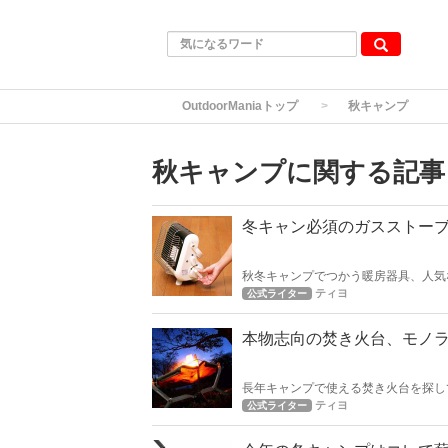
OutdoorManiaトップ
秋キャンプ
秋キャンプに関する記事
冬キャン必須のガスストー
秋冬キャンプでつかう暖房器具、人気
房器具でもあります。 今回は、秋冬
ティヨ
公式ライター
本物志向の焚き火台、モノ
長年キャンプで使える焚き火台を探し
も今はクオリティが高くよいモノが多
ティヨ
公式ライター
プは如何でしょうか？