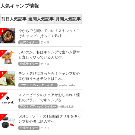
人気キャンプ情報
前日人気記事
週間人気記事
月間人気記事
今からでも聞いていい！スキレットこ
1
そキャンプに持ってく鉄板...
公式ライター
ティヨ
いいのか、私はキャンプで生ハム原木
2
と宜しくやっているんだぞ...
公式ライター
ティヨ
テント選びに迷ったら！キャンプ初心
3
者が買うべきテントはこれ...
アウトドアハックライター
youheisato
スノーピークのチェアがおしゃれ！憧
4
れのブランドでキャンプを...
アウトドアハックライター
miiko1218
SOTO（ソト）の1台四役グリルをキャ
5
ンプ初心者は購入すべ...
公式ライター
ティヨ