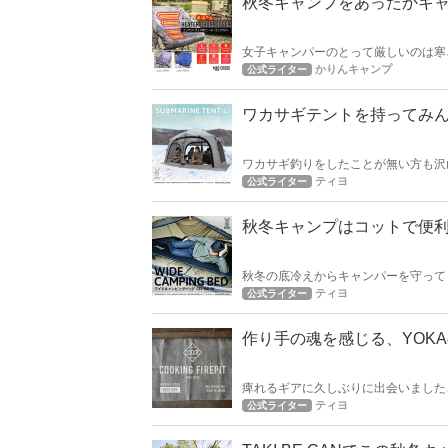
秋冬キャンプをあったかキ
女子キャンパーのとって厳しいのは寒
き火中は温かいけど肌も乾燥します。
かりんキャンプ
公式ライター
策ができるアイテムを見つけました！
ワカサギテントを持ってみん
ワカサギ釣りをしたことが無い方も沢
ャンプに行きませんか？ というお話
ティヨ
公式ライター
秋冬キャンプはコットで便
秋冬の底冷えからキャンパーを守って
た快適なコットをご紹介したいと思い
ティヨ
公式ライター
作り手の魂を感じる、YOKAのC
痺れるギアに久しぶりに出会いました、YO
発見！ YOKAのオススメギアを紹介
ティヨ
公式ライター