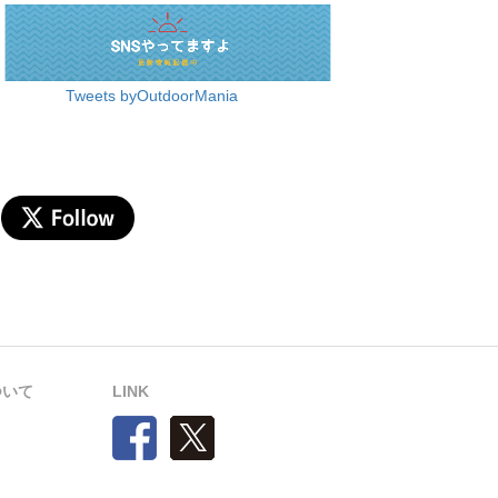
Tweets byOutdoorMania
について
LINK