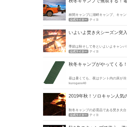
秋冬キャンプで無双する！
林間キャンプに湖畔キャンプ、キャン
奥様は寒いのを嫌がります。 そんな
ティヨ
公式ライター
いよいよ焚き火シーズン突
季節は秋そして冬といよいよキャンパ
に使用したい、シートやトレイについ
ティヨ
公式ライター
秋冬キャンプがやってくる
昼は暑くても、夜はテント内の床が冷
の接地面が大きいことが原因なのです
kurogane40
さなので、冬となれば低体温症の危険
2019年秋！ソロキャン人
秋冬キャンプの必需品である焚き火台
火台ランキング！
ティヨ
公式ライター