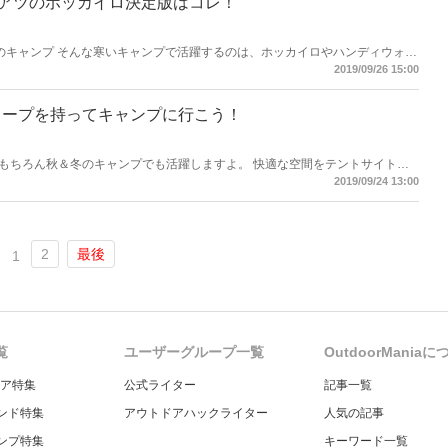
アツのホッカイロ決定版はコレ！
のキャンプ そんな寒いキャンプで活躍するのは、ホッカイロやハンディウォー
く過ごすためのオススメカイロを紹介します。
2019/09/26 15:00
タープを持ってキャンプに行こう！
もちろん秋＆冬のキャンプでも活躍しますよ。 快適な空間をテントサイトに
2019/09/24 13:00
2
最後
1
覧
ユーザーグループ一覧
OutdoorMania
ギア特集
公式ライター
記事一覧
ンド特集
アウトドアハックライター
人気の記事
ンプ特集
キーワード一覧