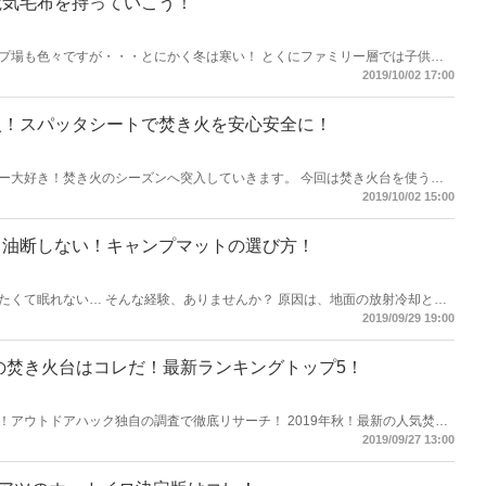
電気毛布を持っていこう！
プ場も色々ですが・・・とにかく冬は寒い！ とくにファミリー層では子供や
時、夜を快適に過ごせるのが電気アンカ。 これがあれば寒くても大丈夫！
2019/10/02 17:00
入！スパッタシートで焚き火を安心安全に！
ー大好き！焚き火のシーズンへ突入していきます。 今回は焚き火台を使う際
てを特集します。
2019/10/02 15:00
！油断しない！キャンプマットの選び方！
たくて眠れない… そんな経験、ありませんか？ 原因は、地面の放射冷却と体
が、これが夏でも場所によっては眠れないほど寒いです。 夏でも眠れない寒
2019/09/29 19:00
もあります。
気の焚き火台はコレだ！最新ランキングトップ5！
！アウトドアハック独自の調査で徹底リサーチ！ 2019年秋！最新の人気焚き
2019/09/27 13:00