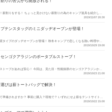
薪割りの苦労から開放される！
！薪割りをする！ ちょっと見かけない薪割りの為のキャンプ道具を紹介しま
2019/11/07 20:30
ャプテンスタッグのミニダッヂオーブンが登場！
奨タイプのダッヂオーブンが登場！ 秋冬キャンプで恋しくなる熱い料理や煮
さらにシーズニングも不要で超便利！ さっそく私は買っちゃいました！
2019/10/29 19:00
！センゴクアラジンのポータブルストーブ！
ストーブがあれば安心！ 今回は、見た目・性能抜群のセンゴクアラジンから
！
2019/10/23 21:00
薪運びは薪トートバッグで解決！
て準備されますか？ 事前に購入？現地で？ いずれにせよ薪をテントサイトま
ん。 今回は、そんな重くて大きい薪運びに使える『薪トートバッグ』を紹介
2019/10/22 15:00