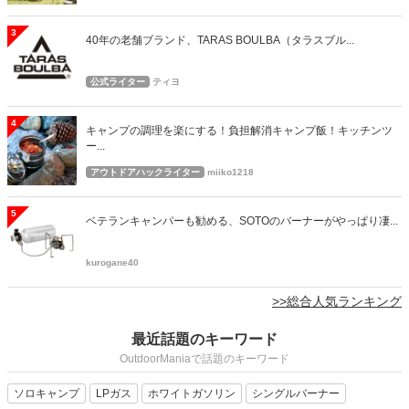
3
40年の老舗ブランド、TARAS BOULBA（タラスブル...
公式ライター
ティヨ
4
キャンプの調理を楽にする！負担解消キャンプ飯！キッチンツ
ー...
アウトドアハックライター
miiko1218
5
ベテランキャンパーも勧める、SOTOのバーナーがやっぱり凄...
kurogane40
>>総合人気ランキング
最近話題のキーワード
OutdoorManiaで話題のキーワード
ソロキャンプ
LPガス
ホワイトガソリン
シングルバーナー