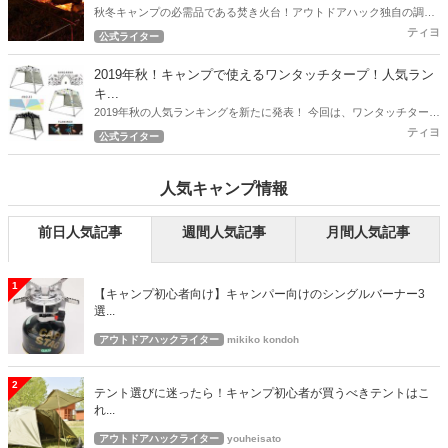
秋冬キャンプの必需品である焚き火台！アウトドアハック独自の調査
で徹底リサーチ！ 2019年秋！最新の人気焚き火台ランキング！
ティヨ
公式ライター
2019年秋！キャンプで使えるワンタッチタープ！人気ラン
キ...
2019年秋の人気ランキングを新たに発表！ 今回は、ワンタッチタープ
の人気ランキングとなります！
ティヨ
公式ライター
人気キャンプ情報
前日人気記事
週間人気記事
月間人気記事
1
【キャンプ初心者向け】キャンパー向けのシングルバーナー3
選...
アウトドアハックライター
mikiko kondoh
2
テント選びに迷ったら！キャンプ初心者が買うべきテントはこ
れ...
アウトドアハックライター
youheisato