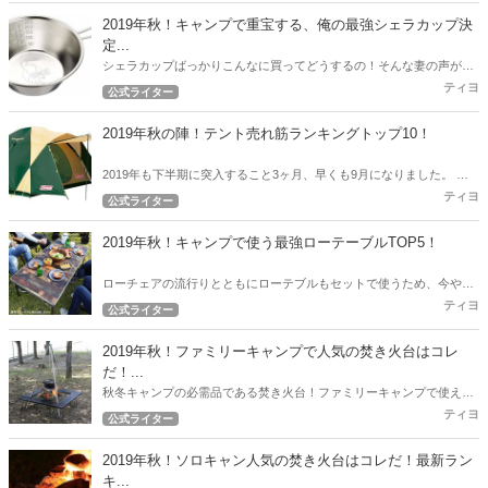
2019年秋！キャンプで重宝する、俺の最強シェラカップ決
定...
シェラカップばっかりこんなに買ってどうするの！そんな妻の声が聞
こえてきそうな2019年秋。 とにかくキャンプで重宝した筆者のおすす
ティヨ
公式ライター
めシェラカップ決定戦！
2019年秋の陣！テント売れ筋ランキングトップ10！
2019年も下半期に突入すること3ヶ月、早くも9月になりました。 ア
ウトドアハックでは下半期突入時点から現在売れているテントのトッ
ティヨ
公式ライター
プ10を発表したいと思います。
2019年秋！キャンプで使う最強ローテーブルTOP5！
ローチェアの流行りとともにローテブルもセットで使うため、今やロ
ーテーブルの沢山の選択肢が出てきました。 今回は2019年秋！キャン
ティヨ
公式ライター
プで使う最強ローテブル5選！
2019年秋！ファミリーキャンプで人気の焚き火台はコレ
だ！...
秋冬キャンプの必需品である焚き火台！ファミリーキャンプで使える
人気の焚き火台をアウトドアハック独自の調査で徹底リサーチ！2019
ティヨ
公式ライター
年秋！最新の人気焚き火台ランキング！
2019年秋！ソロキャン人気の焚き火台はコレだ！最新ラン
キ...