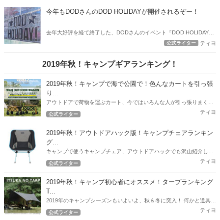
魅力的なイベントの現地レポートをさせていただきます。
今年もDODさんのDOD HOLIDAYが開催されるぞー！
去年大好評を経て終了した、DODさんのイベント『DOD HOLIDAY』
が なんと今年も開催されるぞー！ ということで、早速情報を纏めま
公式ライター
ティヨ
した！
2019年秋！キャンプギアランキング！
2019年秋！キャンプで海で公園で！色んなカートを引っ張
り...
アウトドアで荷物を運ぶカート、今ではいろんな人が引っ張りまくっ
てますね。 ファミキャンスタイルの筆者もこれまで、様々なカートを
ティヨ
公式ライター
引っ張りまくってきました。 2019年度、6月～9月度最新のオススメ
カート情報をお届けします！
2019年秋！アウトドアハック版！キャンプチェアランキン
グ...
キャンプで使うキャンプチェア、アウトドアハックでも沢山紹介して
いますが、ここで2019年秋！最新版の人気チェアランキングを紹介し
ティヨ
公式ライター
たいと思います。
2019年秋！キャンプ初心者にオススメ！タープランキング
T...
2019年のキャンプシーズンもいよいよ、秋＆冬に突入！ 何かと道具が
必要なキャンプ！できるだけ予算を押さえて一通りのギアを用意した
ティヨ
公式ライター
いですよね！ 今回のランキングはコスパ自慢のタープを紹介します！