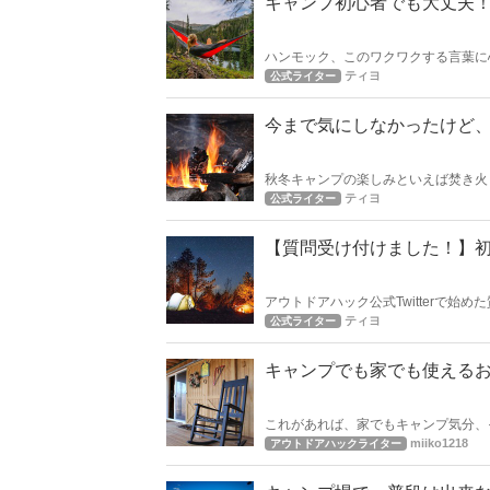
キャンプ初心者でも大丈夫
ハンモック、このワクワクする言葉に
いてまとめました！
ティヨ
公式ライター
今まで気にしなかったけど
秋冬キャンプの楽しみといえば焚き火
ットで買うことも出来る薪。 種類に
ティヨ
公式ライター
を紹介したいと思います！
【質問受け付けました！】
アウトドアハック公式Twitterで始
キャンプ、キャンプ場についたら何を
ティヨ
公式ライター
キャンプでも家でも使える
これがあれば、家でもキャンプ気分、
ア見つけました。
miiko1218
アウトドアハックライター