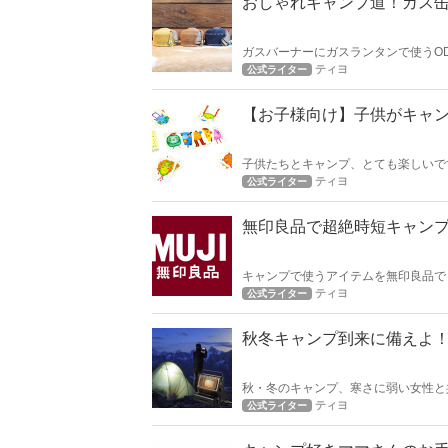
おしゃれキャンプ道！ガス
ガスバーナーにガスランタンで使うO
楽しむのがじわじわ、いやすでに来て
ティヨ
公式ライター
【お子様向け】子供がキャ
子供たちとキャンプ、とても楽しいで
を楽しんでますが子供がスマホでゲー
ティヨ
公式ライター
てアナログな遊びで盛り上がるのはど
無印良品で超絶時短キャン
キャンプで使うアイテムを無印良品で
つかります。 他のキャンパーさんと
ティヨ
公式ライター
秋冬キャンプ到来に備えよ
秋・冬のキャンプ、寒さに弱い女性と
ブは何にするか決まりましたか？ いち早く決めて、今のうちから用意したいですね。 なんせ、いざ冬に買おうと思
ティヨ
公式ライター
っても在庫なくなってますから・・・