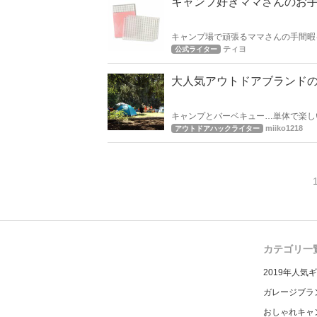
キャンプ好きママさんのお
キャンプ場で頑張るママさんの手間暇
らしてお子さんや旦那さんとゆっくり
ティヨ
公式ライター
大人気アウトドアブランドの
キャンプとバーベキュー…単体で楽しい2つ
ベキューにオススメのDODのグッズを
miiko1218
アウトドアハックライター
カテゴリ一
2019年人気
ガレージブラ
おしゃれキャ