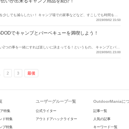
手伝いが出来るキャンプ用品を紹介！
を少しでも減らしたい！ キャンプ場での家事などなど、すこしでも時間を減
すごす時間を増やすアイテムを紹介したいと思います。
2019/09/02 15:50
DODでキャンプとバーベキューを満喫しよう！
の事を一緒にすれば楽しいに決まってる！というもの。 キャンプとバー
見てましょう 。
2019/09/01 23:00
2
3
最後
1
覧
ユーザーグループ一覧
OutdoorMania
ギア特集
公式ライター
記事一覧
ンド特集
アウトドアハックライター
人気の記事
ンプ特集
キーワード一覧