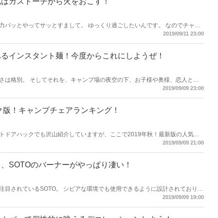
私はガストーチから火をおこす！
力パッとやってサッとすまして。 ゆっくり過ごしたいんです。 なのでチャッ
2019/09/11 23:00
べるインスタント麺！今度からこれにしようぜ！
さは格別。 そしてそれを、キャンプ場の夜空の下、お子様や奥様、恋人とフ
ム！ こんかいはゴミの出ない、インスタント麺を紹介します。
2019/09/09 23:00
ック版！キャンプチェアランキング！
トドアハックでも沢山紹介していますが、ここで2019年秋！最新版の人気チ
す。
2019/09/09 21:00
、SOTOのバーナーがやっぱり凄い！
注目されているSOTO。 シビアな環境でも使用できるように設計されており、
回は、そんなSOTOバーナーの魅力を商品の紹介も交えて徹底解説していきま
2019/09/09 19:00