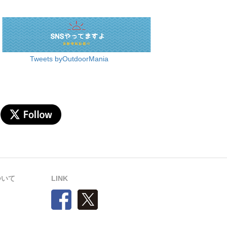
Tweets byOutdoorMania
について
LINK