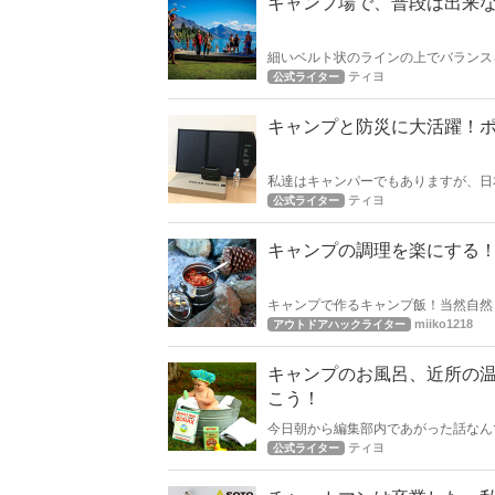
キャンプ場で、普段は出来
細いベルト状のラインの上でバランス
のスポーツのオフトレーニングとして
ティヨ
公式ライター
みよう！
キャンプと防災に大活躍！
私達はキャンパーでもありますが、日
の備え。 2019年も様々な災害で被災された方が沢山おられます。 今回は、キャンプでも使えて、さらに災害時にも
ティヨ
公式ライター
大活躍、ライフラインの維持を少しで
キャンプの調理を楽にする
キャンプで作るキャンプ飯！当然自然
い勝手の良くない調理器具ではストレ
miiko1218
アウトドアハックライター
キャンプのお風呂、近所の
こう！
今日朝から編集部内であがった話なん
す。
ティヨ
公式ライター