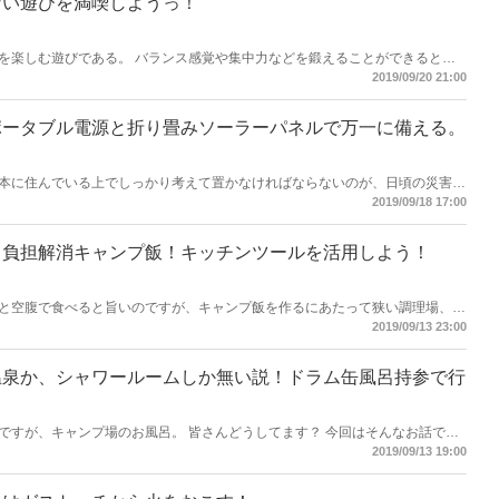
ない遊びを満喫しようっ！
を楽しむ遊びである。 バランス感覚や集中力などを鍛えることができると他
も幅広く使用される。 子供の発育にも良いみたいですよ♪ キャンプ場でやって
2019/09/20 21:00
ポータブル電源と折り畳みソーラーパネルで万一に備える。
本に住んでいる上でしっかり考えて置かなければならないのが、日頃の災害へ
2019/09/18 17:00
も自分たちでも賄う事が可能になるアイテムを紹介します。
！負担解消キャンプ飯！キッチンツールを活用しよう！
と空腹で食べると旨いのですが、キャンプ飯を作るにあたって狭い調理場、使
スと負担が増える一方ですよね。 今回はそんな負担を解消します！
2019/09/13 23:00
温泉か、シャワールームしか無い説！ドラム缶風呂持参で行
ですが、キャンプ場のお風呂。 皆さんどうしてます？ 今回はそんなお話で
2019/09/13 19:00