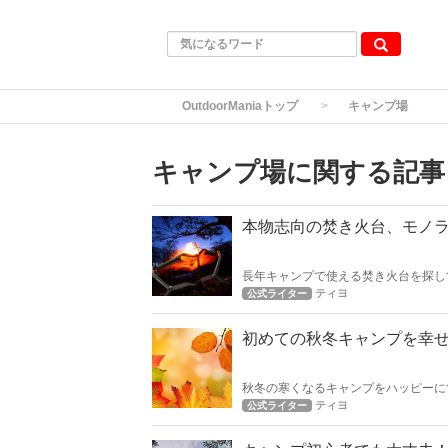
OutdoorManiaトップ
キャンプ場
キャンプ場に関する記事
本物志向の焚き火台、モノ
長年キャンプで使える焚き火台を探し
も今はクオリティが高くよいモノが多
ティヨ
公式ライター
プは如何でしょうか？
初めての秋冬キャンプを幸
秋冬の寒くなるキャンプをハッピーに
をしてキャンプに行きましょう！
ティヨ
公式ライター