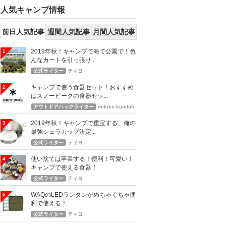
人気キャンプ情報
前日人気記事
週間人気記事
月間人気記事
2019年秋！キャンプで海で公園で！色
1
んなカートを引っ張り...
公式ライター
ティヨ
キャンプで使う食器セット！おすすめ
2
はスノーピークの食器セッ...
アウトドアハックライター
mikiko kondoh
2019年秋！キャンプで重宝する、俺の
3
最強シェラカップ決定...
公式ライター
ティヨ
使い捨ては卒業する！便利！可愛い！
4
キャンプで使える食器！
公式ライター
ティヨ
WAQのLEDランタンがめちゃくちゃ便
5
利で使える！
公式ライター
ティヨ