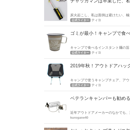
チャッカマンは卒業した、
炭火起こし、私は面倒は避けたい、極
カマンを卒業しました。
ティヨ
公式ライター
ゴミが最小！キャンプで食
キャンプで食べるインスタント麺の旨
ーフーして食べるのは最高の夜食タイ
ティヨ
公式ライター
2019年秋！アウトドアハ
キャンプで使うキャンプチェア、アウ
ェアランキングを紹介したいと思いま
ティヨ
公式ライター
ベテランキャンパーも勧める
近年アウトドアメーカーのなかでも、
外国でも人気が高まっています。 今
kurogane40
す！