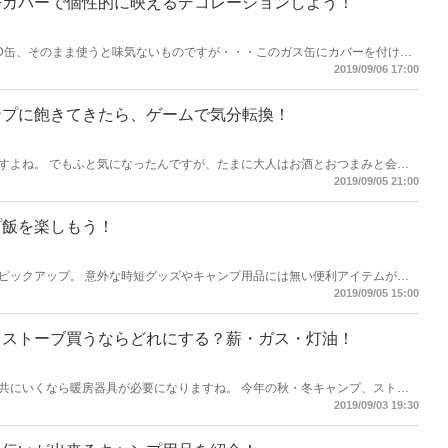
缶カバーで個性的に映えるデコレーションしよう！
D缶、そのまま使うと味気ないものですが・・・このガス缶にカバーを付けて
ます！ さぁあなたのOD缶、まだむき出しで使いますか？
2019/09/06 17:00
ンプに飽きてきたら、ゲームで気分転換！
すよね。 でもふと気になったんですが、たまに大人はお酒とおつまみと会話
ムしたりしてるんですよね。 せっかくのキャンプデジタルから離れて、せめ
2019/09/05 21:00
うでしょうか？
プ飯を楽しもう！
ピックアップ。 意外な時短グッズやキャンプ用品には無い便利アイテムが見
の差別化にもピッタリ！
2019/09/05 15:00
！ストーブ買うならどれにする？薪・ガス・灯油！
共にいくなら暖房器具が必要になりますね。 今年の秋・冬キャンプ、ストー
2019/09/03 19:30