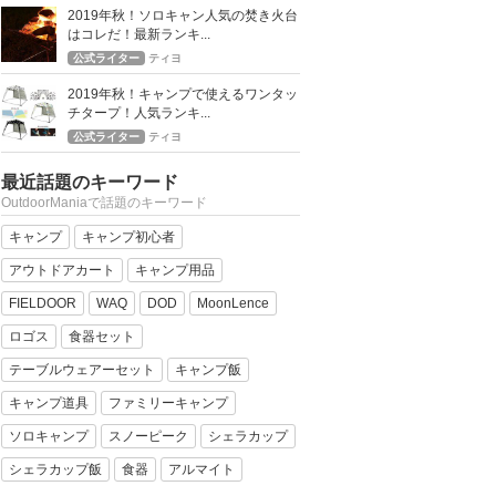
2019年秋！ソロキャン人気の焚き火台
はコレだ！最新ランキ...
公式ライター
ティヨ
2019年秋！キャンプで使えるワンタッ
チタープ！人気ランキ...
公式ライター
ティヨ
最近話題のキーワード
OutdoorManiaで話題のキーワード
キャンプ
キャンプ初心者
アウトドアカート
キャンプ用品
FIELDOOR
WAQ
DOD
MoonLence
ロゴス
食器セット
テーブルウェアーセット
キャンプ飯
キャンプ道具
ファミリーキャンプ
ソロキャンプ
スノーピーク
シェラカップ
シェラカップ飯
食器
アルマイト