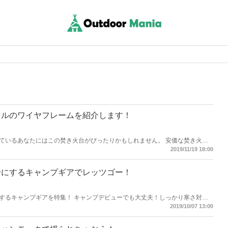
ラルのワイヤフレームを紹介します！
ているあなたにはこの焚き火台がぴったりかもしれません。 安価な焚き火台
いのですが、少しグレードアップして本物志向な焚き火台へのバージョンアッ
2019/11/19 18:00
せにするキャンプギアでレッツゴー！
するキャンプギアを特集！ キャンプデビューでも大丈夫！しっかり寒さ対策
2019/10/07 13:00