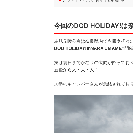
●
アウトドアハックおすすめの記事
今回のDOD HOLIDA
馬見丘陵公園は奈良県内でも四季折々
DOD HOLIDAY!inNARA UMAMI
の開
実は前日までかなりの大雨が降ってお
直後から人・人・人！
大勢のキャンパーさんが集結されてお