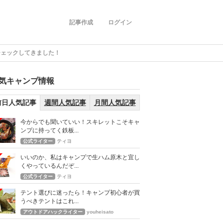
記事作成
ログイン
徹底チェックしてきました！
気キャンプ情報
前日人気記事
週間人気記事
月間人気記事
今からでも聞いていい！スキレットこそキャ
ンプに持ってく鉄板...
公式ライター
ティヨ
いいのか、私はキャンプで生ハム原木と宜し
くやっているんだぞ...
公式ライター
ティヨ
テント選びに迷ったら！キャンプ初心者が買
うべきテントはこれ...
アウトドアハックライター
youheisato