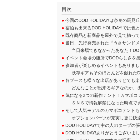
目次
●
今回のDOD HOLIDAY!は奈良の馬
●
宿泊も出来るDOD HOLIDAY!では
●
既存商品と新商品を屋外で見て触って
●
当日、先行発売された『うさサンドメ
当日来場できなかったあなた！D
●
イベント会場の随所でDODらしさを
●
参加者が楽しめるイベントもありまし
既存ギアもそのほとんどを触れたDOD
●
各ブースも様々な出店がありとても楽
どんなことが出来るギアなのか、
●
気になる2つの新作テント！カマボコ
ＳＮＳで情報解禁になった時点で
●
そして人気モデルのカマボコテントも
オプションパーツが充実し更に快
●
DOD HOLIDAY!で中の人のタープ
●
DOD HOLIDAY!ありがとうござい