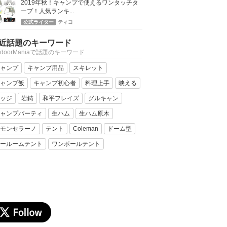
2019年秋！キャンプで使えるワンタッチタ
ープ！人気ランキ...
公式ライター
ティヨ
近話題のキーワード
tdoorManiaで話題のキーワード
ャンプ
キャンプ用品
スキレット
ャンプ飯
キャンプ初心者
料理上手
映える
ッジ
岩鋳
和平フレイズ
グルキャン
ャンプパーティ
生ハム
生ハム原木
モンセラーノ
テント
Coleman
ドーム型
ールームテント
ワンポールテント