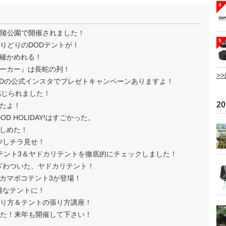
4
見丘陵公園で開催されました！
5
色とりどりのDODテントが！
確かめれる！
ーカー』は長蛇の列！
>
ODの公式インスタでプレゼトキャンペーンありますよ！
感じられました！
2
たよ！
 HOLIDAY!はすごかった。
しめた！
少しチラ見せ！
テント3＆ヤドカリテントを徹底的にチェックしました！
ざわついた、ヤドカリテント！
カマボコテント3が登場！
適なテントに！
の張り方＆テントの張り方講座！
ました！来年も開催して下さい！