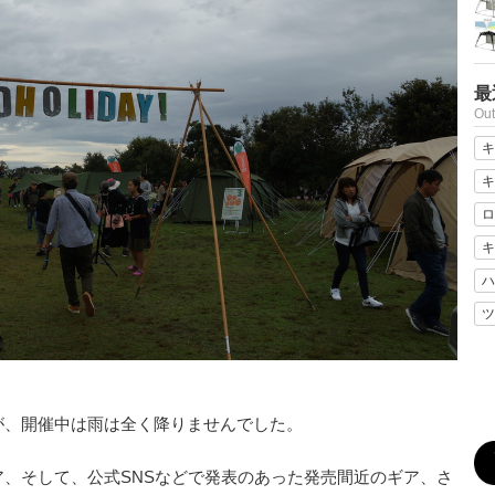
最
Ou
キ
キ
ロ
キ
ハ
ツ
が、開催中は雨は全く降りませんでした。
、そして、公式SNSなどで発表のあった発売間近のギア、さ