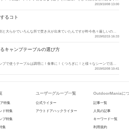
う、YOGOTOのキャンプギアについて買って使って、調べて判った事を紹
2019/10/08 13:00
するコト
部より 昔は割と大らかでいろんな所で焚き火が出来ていたんですが昨今色々厳しいので
キャンプ場での焚き火は夕方から寝る前まで、揺れる炎を囲んでくつろぎのひ
2019/02/15 16:33
 そんな焚き火台の選び方、購入する上で注意したいことをまとめています。
るキャンプテーブルの選び方
より キャンプで使うテーブルは調理に！食事に！くつろぎに！と様々なシーンで活用s
組み合わせ等も考えると悩み多いのがテーブル選び。 本記事ではキャンプ初
2019/02/08 10:41
す♪
覧
ユーザーグループ一覧
OutdoorMania
ギア特集
公式ライター
記事一覧
ンド特集
アウトドアハックライター
人気の記事
ンプ特集
キーワード一覧
特集
利用規約