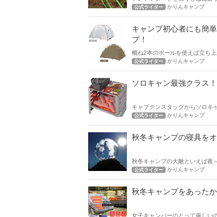
安心してテントやタープを張れ
かりんキャンプ
公式ライター
キャンプ初心者にも簡単
プ！
概ね2本のポールを使えば立ち上
収も簡単！
かりんキャンプ
公式ライター
ソロキャン最強クラス！
キャプテンスタッグからソロキ
理や煮込み料理がこのダッヂで作
かりんキャンプ
公式ライター
した！
秋冬キャンプの寝具をオ
秋冬キャンプの大敵といえば夜
いと思います！
かりんキャンプ
公式ライター
秋冬キャンプをあったか
女子キャンパーのとって厳しい