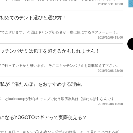
おすすめを紹介します！
2019/10/11 18:00
初めてのテント選びと選び方！
プでございます。 今回はキャンプ初心者が一度は気にするギアメーカー！
使えるのかどうなのか？ 調べてみました。
2019/10/09 19:00
ッチンバサミは包丁を超えるかもしれません！
フで行っているかと思います。 そこにキッチンバサミを是非加えて下さい！
するキッチンバサミを紹介します！
2019/10/08 23:00
私が『湯たんぽ』をおすすめする理由。
とkarincampが秋冬キャンプで使う暖房器具は【湯たんぽ】なんです。 朝
も私は湯たんぽでぐっすり。 そんな湯たんぽの魅力をお届けします。
2019/10/08 15:00
になるYOGOTOのギアって実際使える？
p』です！ 今日は、キャンプ初心者なら必ずその価格、そして見たことのあるギア