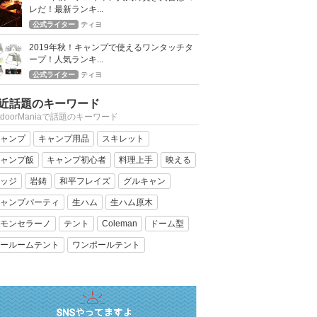
レだ！最新ランキ...
公式ライター
ティヨ
2019年秋！キャンプで使えるワンタッチタ
ープ！人気ランキ...
公式ライター
ティヨ
近話題のキーワード
tdoorManiaで話題のキーワード
ャンプ
キャンプ用品
スキレット
ャンプ飯
キャンプ初心者
料理上手
映える
ッジ
岩鋳
和平フレイズ
グルキャン
ャンプパーティ
生ハム
生ハム原木
モンセラーノ
テント
Coleman
ドーム型
ールームテント
ワンポールテント