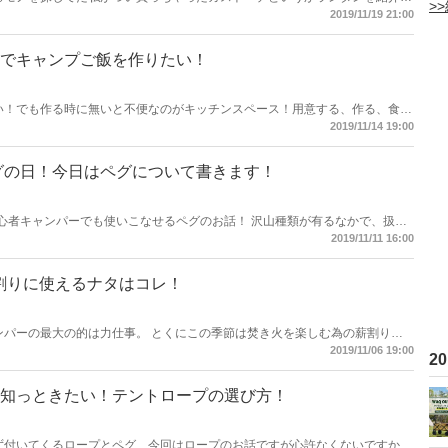
>
nia Patio（カリフォルニアパティオ）のガストーチ？ガスランタン？聖火みたい
2019/11/19 21:00
ンです！
でキャンプご飯を作りたい！
い！でも作る時に無いと不便なのがキッチンスペース！用意する、作る、食べ
で楽しみたいそんな私が探しだしたキャンプで使えるキッチンテーブルを紹介
2019/11/14 19:00
ペグの日！今日はペグについて書きます！
初心者キャンパーでも使いこなせるペグのお話！ 沢山種類が有るなかで、扱い
2019/11/11 16:00
割りに使えるナタはコレ！
ンパーの最大の的は力仕事。 とくにこの季節は焚き火を楽しむ為の薪割りは
2019/11/06 19:00
2
知っときたい！テントロープの選び方！
ず付いてくるロープとペグ、今回はロープのお話ですが心許なくないですか？