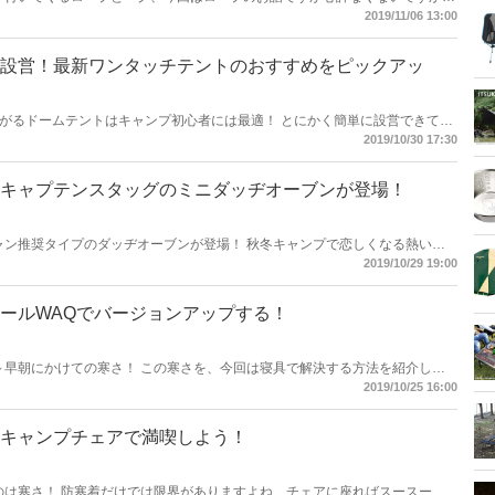
るようになるために今回はテントロープについて勉強してみました！
2019/11/06 13:00
設営！最新ワンタッチテントのおすすめをピックアッ
がるドームテントはキャンプ初心者には最適！ とにかく簡単に設営できて撤
2019/10/30 17:30
キャプテンスタッグのミニダッヂオーブンが登場！
ャン推奨タイプのダッヂオーブンが登場！ 秋冬キャンプで恋しくなる熱い料
れます！ さらにシーズニングも不要で超便利！ さっそく私は買っちゃいま
2019/10/29 19:00
ールWAQでバージョンアップする！
～早朝にかけての寒さ！ この寒さを、今回は寝具で解決する方法を紹介した
2019/10/25 16:00
キャンプチェアで満喫しよう！
のは寒さ！ 防寒着だけでは限界がありますよね、チェアに座ればスースー寒