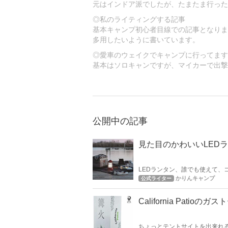
元はインドア派でしたが、たまたま行った
◎私のライティングする記事
基本キャンプ初心者目線での記事となりま
多用したいように書いています。
◎愛車のウェイクでキャンプに行ってます
基本はソロキャンですが、マイカーで出撃
公開中の記事
見た目のかわいいLED
LEDランタン、誰でも使えて、
どーもデザインが 無機質とい
かりんキャンプ
公式ライター
今回は、女性ソロキャンパーの私
California Pa
ちょっとテントサイトを出来れ