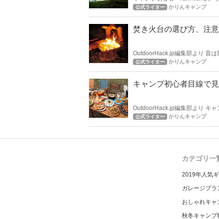
でポチるのをかなり躊躇してしま
かりんキャンプ
公式ライター
介します。
焚き火台の選び方、注意
OutdoorHack.jp編集
さすがにそうもいきません。 
かりんキャンプ
公式ライター
とときを過ごすための必需品。
キャンプ初心者目線で見
OutdoorHack.jp編集部
ることになりますね。 椅子との
かりんキャンプ
公式ライター
心者karinの目線でお届け致しま
カテゴリ一
2019年人気
ガレージブラ
おしゃれキャ
秋冬キャンプ