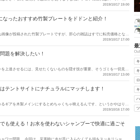
乾燥します。 何より、座っている間は腰・背中・お尻はとっても冷えます。
2019/10/17 19:00
ムを見つけました！
話題になったおすすめ竹製プレートをドドンと紹介！
沢山画像が投稿された竹製プレートですが、肝心の雑誌はすでに転売価格となっ
んな価格で買わなくても安くて良いバンブープレートありますからね！ 今回
2019/10/17 17:00
紹介！
最
Ou
問題を解決したい！
キ
ンを上達させるには、見せたくないものを隠す技が重要、そうゴミを一切見せ
キ
しゃキャンは一気にレベルアップが可能です！ 今回はそんなキャンプでのゴ
2019/10/17 13:00
紹介！
ロ
はテントサイトにナチュラルにマッチします！
キ
ハ
べるギアを木製メインにするとめちゃくちゃ映えるんです、というかやはりア
ツ
ストが抜群に合いますね。
2019/10/16 17:00
でも使える！お水を使わないシャンプーで快適に過ごそ
シャワー問題。 今回は、災害時に水が手に入らなくても頭をスッキリシャン