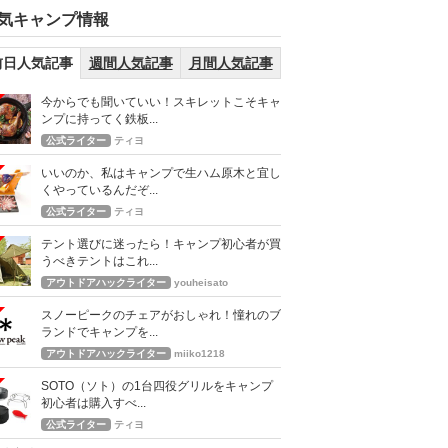
気キャンプ情報
前日人気記事
週間人気記事
月間人気記事
今からでも聞いていい！スキレットこそキャ
ンプに持ってく鉄板...
公式ライター
ティヨ
いいのか、私はキャンプで生ハム原木と宜し
くやっているんだぞ...
公式ライター
ティヨ
テント選びに迷ったら！キャンプ初心者が買
うべきテントはこれ...
アウトドアハックライター
youheisato
スノーピークのチェアがおしゃれ！憧れのブ
ランドでキャンプを...
アウトドアハックライター
miiko1218
SOTO（ソト）の1台四役グリルをキャンプ
初心者は購入すべ...
公式ライター
ティヨ