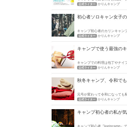
プーできる ドライシャンプーの
かりんキャンプ
公式ライター
初心者ソロキャン女子の
キャンプ初心者のカリンキャン
YACONEのテントは実際の所
かりんキャンプ
公式ライター
キャンプで使う最強のキ
キャンプでの料理は包丁やナイ
今回は野外調理を劇的に快適に
かりんキャンプ
公式ライター
秋冬キャンプ、令和でも
元号が変わって令和になっても私こ
夜に冷え込みが厳しいキャンプ
かりんキャンプ
公式ライター
キャンプ初心者の私が気
キャンプ初心者『karincam