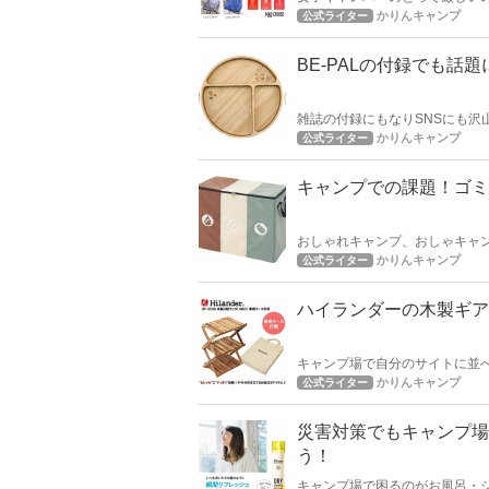
い。 焚き火中は温かいけど肌も
かりんキャンプ
公式ライター
この寒さの対策ができるアイテ
BE-PALの付録でも
雑誌の付録にもなりSNSにも
ています。 ちょっとまって、そ
かりんキャンプ
公式ライター
はおすすめバンブープレートを
キャンプでの課題！ゴミ
おしゃれキャンプ、おしゃキャ
なくしちゃう工夫ができればお
かりんキャンプ
公式ライター
ミをスパッと隠せるアイテムを
ハイランダーの木製ギア
キャンプ場で自分のサイトに並
ウトドアにはウッディーなテイ
かりんキャンプ
公式ライター
災害対策でもキャンプ場
う！
キャンプ場で困るのがお風呂・