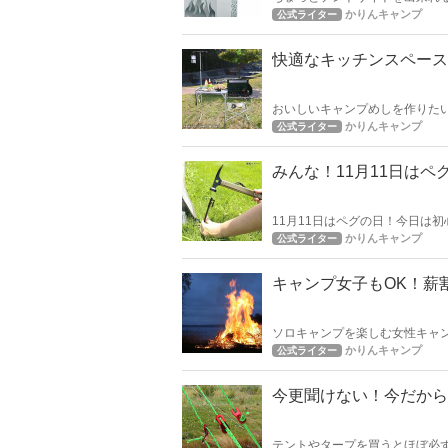
たいとおもいます！ Califor
かりんキャンプ
公式ライター
な感じがちょっと楽しいランタ
快適なキッチンスペース
おいしいキャンプめしを作りた
るまでをスッキリしたスペース
かりんキャンプ
公式ライター
します！
みんな！11月11日は
11月11日はペグの日！今日は
やすいペグに関する情報です。
かりんキャンプ
公式ライター
キャンプ女子もOK！薪
ソロキャンプを楽しむ女性キャ
大変な作業ですよね。
かりんキャンプ
公式ライター
今更聞けない！今だから
テントやタープを買うとほぼ必