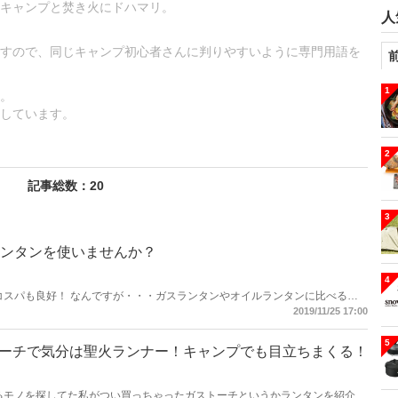
キャンプと焚き火にドハマリ。
人
すので、同じキャンプ初心者さんに判りやすいように専門用語を
1
。
しています。
2
記事総数：20
3
ランタンを使いませんか？
4
コスパも良好！ なんですが・・・ガスランタンやオイルランタンに比べると
うか、メカメカしいというか・・・私にはビビッとこないデザインが多いので
2019/11/25 17:00
が納得して使っているLEDランタンを紹介します！
5
tioのガストーチで気分は聖火ランナー！キャンプでも目立ちまくる！
るモノを探してた私がつい買っちゃったガストーチというかランタンを紹介し