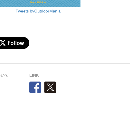
Tweets byOutdoorMania
について
LINK