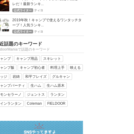
レだ！最新ランキ...
公式ライター
ティヨ
2019年秋！キャンプで使えるワンタッチタ
ープ！人気ランキ...
公式ライター
ティヨ
近話題のキーワード
tdoorManiaで話題のキーワード
ャンプ
キャンプ用品
スキレット
ャンプ飯
キャンプ初心者
料理上手
映える
ッジ
岩鋳
和平フレイズ
グルキャン
ャンプパーティ
生ハム
生ハム原木
モンセラーノ
ジェントス
ランタン
インランタン
Coleman
FIELDOOR