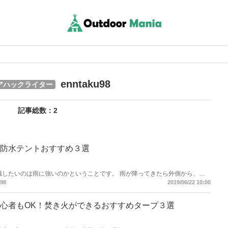
enntaku98
アハックライター
記事総数：2
防水テントおすすめ３選
識したいのは雨に強いのかということです。 雨が降ってきたら外側から、濡
ですよ。 せっかくのキャンプが突然の雨で台無しにならないように、雨に強
98
2019/06/22 10:00
心者もOK！焚き火ができるおすすめタープ３選