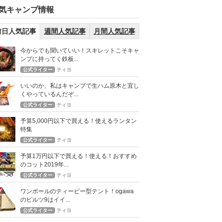
気キャンプ情報
前日人気記事
週間人気記事
月間人気記事
今からでも聞いていい！スキレットこそキャ
ンプに持ってく鉄板...
公式ライター
ティヨ
いいのか、私はキャンプで生ハム原木と宜し
くやっているんだぞ...
公式ライター
ティヨ
予算5,000円以下で買える！使えるランタン
特集
公式ライター
ティヨ
予算1万円以下で買える！使える！おすすめ
のコット2019年...
公式ライター
ティヨ
ワンポールのティーピー型テント！ogawa
のピルツ9はイイ...
公式ライター
ティヨ