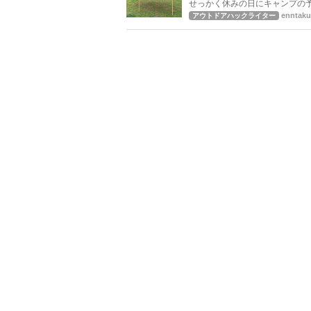
せっかく休みの日にキャンプの
よね。 日差しが強いところで焚き火をしたくないからタープを使いたいと思った方もいるでしょう。 この記
enntaku
アウトドアハックライター
事では焚き火をしながらでも使