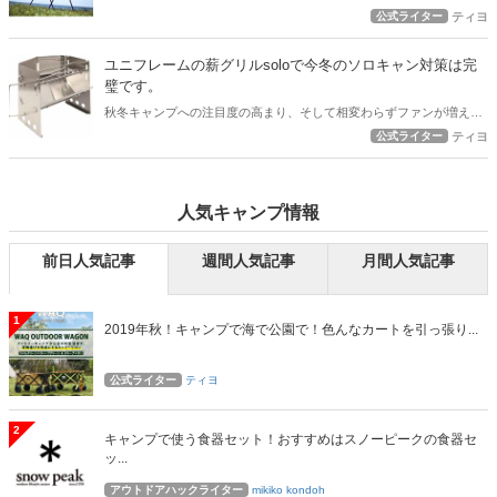
きる椅子を使いたいと思いませんか？ 折りたたみの椅子と違って少し
公式ライター
ティヨ
嵩張るのが玉に瑕ですが、足を伸ばしてゆっくりすわれるキャンプチ
ェアは最高ですよ！
ユニフレームの薪グリルsoloで今冬のソロキャン対策は完
璧です。
秋冬キャンプへの注目度の高まり、そして相変わらずファンが増え続
けるソロキャンプですが、ユニフレームの薪グリルsoloを使えば、キ
公式ライター
ティヨ
ャンプ飯OK、暖房としてもOKの素晴らしい活躍間違いなし！ 今冬の
ソロキャンプはユニフレームの薪グリルsoloで行きましょう！
人気キャンプ情報
前日人気記事
週間人気記事
月間人気記事
1
2019年秋！キャンプで海で公園で！色んなカートを引っ張り...
公式ライター
ティヨ
2
キャンプで使う食器セット！おすすめはスノーピークの食器セ
ッ...
アウトドアハックライター
mikiko kondoh