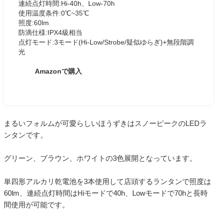
連続点灯時間:Hi-40h、Low-70h
使用温度条件:0℃~35℃
照度:60lm
防滴仕様:IPX4級相当
点灯モード:3モード(Hi-Low/Strobe/疑似ゆらぎ)+無段階調
光
Amazonで購入
まるいフォルムが可愛らしいほうずきはスノーピークのLEDラ
ンタンです。
グリーン、ブラウン、ホワイトの3色展開となっています。
単四形アルカリ乾電池を3本使用して店頭するランタンで照度は
60lm、連続点灯時間はHiモードで40h、Lowモードで70hと長時
間使用が可能です。