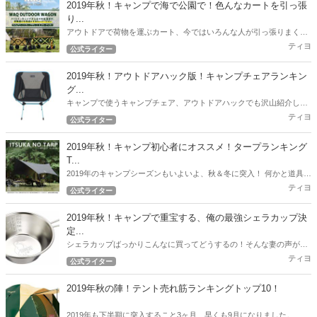
2019年秋！キャンプで海で公園で！色んなカートを引っ張
り...
アウトドアで荷物を運ぶカート、今ではいろんな人が引っ張りまくっ
てますね。 ファミキャンスタイルの筆者もこれまで、様々なカートを
ティヨ
公式ライター
引っ張りまくってきました。 2019年度、6月～9月度最新のオススメ
カート情報をお届けします！
2019年秋！アウトドアハック版！キャンプチェアランキン
グ...
キャンプで使うキャンプチェア、アウトドアハックでも沢山紹介して
いますが、ここで2019年秋！最新版の人気チェアランキングを紹介し
ティヨ
公式ライター
たいと思います。
2019年秋！キャンプ初心者にオススメ！タープランキング
T...
2019年のキャンプシーズンもいよいよ、秋＆冬に突入！ 何かと道具が
必要なキャンプ！できるだけ予算を押さえて一通りのギアを用意した
ティヨ
公式ライター
いですよね！ 今回のランキングはコスパ自慢のタープを紹介します！
2019年秋！キャンプで重宝する、俺の最強シェラカップ決
定...
シェラカップばっかりこんなに買ってどうするの！そんな妻の声が聞
こえてきそうな2019年秋。 とにかくキャンプで重宝した筆者のおすす
ティヨ
公式ライター
めシェラカップ決定戦！
2019年秋の陣！テント売れ筋ランキングトップ10！
2019年も下半期に突入すること3ヶ月、早くも9月になりました。 ア