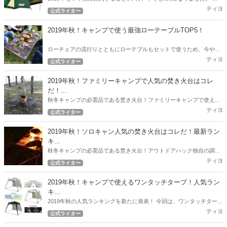
ウトドアハックでは下半期突入時点から現在売れているテントのトッ
ティヨ
公式ライター
プ10を発表したいと思います。
2019年秋！キャンプで使う最強ローテーブルTOP5！
ローチェアの流行りとともにローテブルもセットで使うため、今やロ
ーテーブルの沢山の選択肢が出てきました。 今回は2019年秋！キャン
ティヨ
公式ライター
プで使う最強ローテブル5選！
2019年秋！ファミリーキャンプで人気の焚き火台はコレ
だ！...
秋冬キャンプの必需品である焚き火台！ファミリーキャンプで使える
人気の焚き火台をアウトドアハック独自の調査で徹底リサーチ！2019
ティヨ
公式ライター
年秋！最新の人気焚き火台ランキング！
2019年秋！ソロキャン人気の焚き火台はコレだ！最新ラン
キ...
秋冬キャンプの必需品である焚き火台！アウトドアハック独自の調査
で徹底リサーチ！ 2019年秋！最新の人気焚き火台ランキング！
ティヨ
公式ライター
2019年秋！キャンプで使えるワンタッチタープ！人気ラン
キ...
2019年秋の人気ランキングを新たに発表！ 今回は、ワンタッチタープ
の人気ランキングとなります！
ティヨ
公式ライター