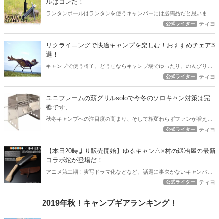
ルはコレだ！
ランタンポールはランタンを使うキャンパーには必需品だと思います
が。 あれもこれも色々あっていざチョイスしようと思うと大変。 ラ
公式ライター
ティヨ
ンタンマニアの私が薦める、予算5千円以下で購入できてガッチリ活
躍するコスパの良いランタンポールを紹介します！
リクライニングで快適キャンプを楽しむ！おすすめチェア3
選！
キャンプで使う椅子、どうせならキャンプ場でゆったり、のんびりで
きる椅子を使いたいと思いませんか？ 折りたたみの椅子と違って少し
公式ライター
ティヨ
嵩張るのが玉に瑕ですが、足を伸ばしてゆっくりすわれるキャンプチ
ェアは最高ですよ！
ユニフレームの薪グリルsoloで今冬のソロキャン対策は完
璧です。
秋冬キャンプへの注目度の高まり、そして相変わらずファンが増え続
けるソロキャンプですが、ユニフレームの薪グリルsoloを使えば、キ
公式ライター
ティヨ
ャンプ飯OK、暖房としてもOKの素晴らしい活躍間違いなし！ 今冬の
ソロキャンプはユニフレームの薪グリルsoloで行きましょう！
【本日20時より販売開始】ゆるキャン△×村の鍛冶屋の最新
コラボ鉈が登場だ！
アニメ第二期！実写ドラマ化などなど、話題に事欠かないキャンパー
人気爆発の人気作品『ゆるキャン△』ですが、今回新たなコラボアイ
公式ライター
ティヨ
テムが発表！ 今回は村の鍛冶屋さんとのコラボで『鉈』が登場！実用
性もバッチリなこのアイテムは争奪戦必至！ 今の間にこの鉈のスペッ
2019年秋！キャンプギアランキング！
クをしっかり予習しておきましょう！