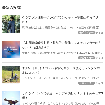
最新の投稿
クラファン挑戦中のDRYブランケットを実際に使って見
た！
東洋紡株式会社は、繊維を中心に化成・バイオ・医薬など高機能製品
の開発・製造を行う有名企業！その東洋紡さんがキャンパーを常にサ
公式ライター
ティヨ
ラサラに快適にしてくれるブランケットを開発中でクラウドファウン
ディング挑戦中！ アウトドアハックでもこのブランケットの凄さを皆
【本日情報解禁】尾上製作所の新作！マルチハンガーはキ
様にお伝えしたいと覆います。
ャンパー必須級ギア！
安心と信頼の！尾上製作所から新作ギアが登場！ 2019年12月3日情報
解禁となったこの新作ギアをアウトドアハックでは全力で紹介しま
公式ライター
ティヨ
す！ グリル、焚き火テーブルなどとにかく火回りのギアではとにかく
安心度の高い尾上製作所の新ギア【マルチハンガー】はキャンパー必
予算5千円以下！コスパ最強でガッチリ使えるランタンポー
須級のギアになるかもしれませんよ！
ルはコレだ！
ランタンポールはランタンを使うキャンパーには必需品だと思います
が。 あれもこれも色々あっていざチョイスしようと思うと大変。 ラ
公式ライター
ティヨ
ンタンマニアの私が薦める、予算5千円以下で購入できてガッチリ活
躍するコスパの良いランタンポールを紹介します！
リクライニングで快適キャンプを楽しむ！おすすめチェア3
選！
キャンプで使う椅子、どうせならキャンプ場でゆったり、のんびりで