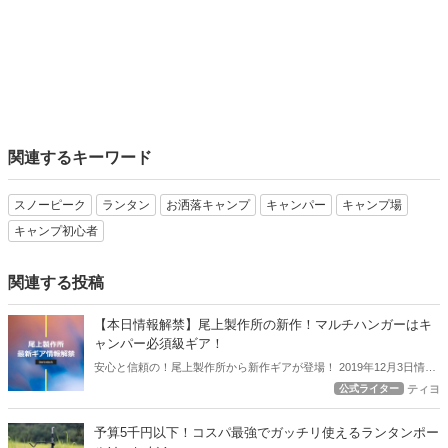
関連するキーワード
スノーピーク
ランタン
お洒落キャンプ
キャンパー
キャンプ場
キャンプ初心者
関連する投稿
【本日情報解禁】尾上製作所の新作！マルチハンガーはキ
ャンパー必須級ギア！
安心と信頼の！尾上製作所から新作ギアが登場！ 2019年12月3日情報
解禁となったこの新作ギアをアウトドアハックでは全力で紹介しま
公式ライター
ティヨ
す！ グリル、焚き火テーブルなどとにかく火回りのギアではとにかく
安心度の高い尾上製作所の新ギア【マルチハンガー】はキャンパー必
予算5千円以下！コスパ最強でガッチリ使えるランタンポー
須級のギアになるかもしれませんよ！