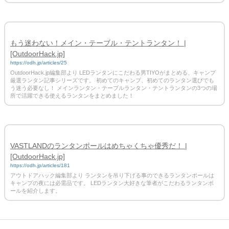
もう迷わない！メイン・テーブル・テントランタン！ |
[OutdoorHack.jp]
https://odh.jp/articles/25
OutdoorHack.jp編集部より LEDランタンにこだわる男TIYOがまとめる、キャンプ
厳選ランタン記事シリーズです。 初めてのキャンプ、初めてのランタン選びでも
う迷う必要なし！ メインランタン・テーブルランタン・テントランタンの3つの場
所で活躍できる使えるランタンをまとめました！
VASTLANDのランタンポールはめちゃくちゃ優秀だ！ |
[OutdoorHack.jp]
https://odh.jp/articles/181
アウトドアハック編集部より ランタンを吊り下げる事のできるランタンポールは
キャンプの夜には必需品です。 LEDランタン大好きな筆者がこだわるランタンポ
ールを紹介します。