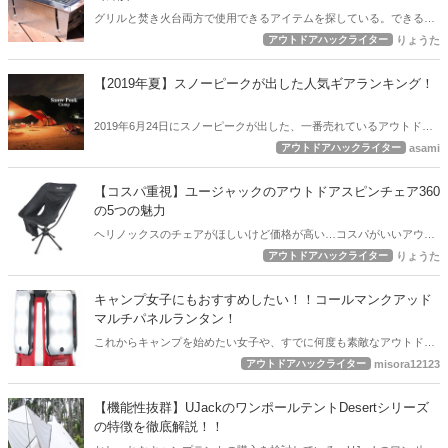
いね。
グリルと焚き火台両方で使用できるアイテムを探している。できるだ
け組み立てや片づけが、簡単なものがいいな。こんなキャンパーさん
アウトドアハックライター
りょうた
におすすめしたいのが、UJackの秒速グリル。誰でも手間いらずで使
うことができるグリルで、焚き火台としても使用することができます
【2019年夏】スノーピークが出した人気ギアランキング！
よ。上記のような悩みを持っている方は、ぜひ記事をチェックしてみ
てくださいね。
2019年6月24日にスノーピークが出した、一番売れているアウトドア
ギアのランキングが発表されました。今スノーピークでは何が売れて
アウトドアハックライター
asami
いるのでしょうか。王道のアレ？それとも新商品のアレ？そして、新
着商品も気になります！さっそく見ていきましょう。
【コスパ重視】ユージャックのアウトドアスピンチェア360
の5つの魅力
ヘリノックスのチェアがほしいけど価格が高い…コスパがいいアウト
ドアチェアはないだろうか。本記事では、こんなキャンパーさんの疑
アウトドアハックライター
りょうた
問にお答えするアイテム、UJackのアウトドア スピンチェア 360の魅
力を紹介します。回転式のチェアで耐荷重が150kg、それでいてお値
キャンプ女子にもおすすめしたい！！コールマンクアッド
段4,000円前後とコスパ良すぎなアイテムです。ヘリノックスのチェア
マルチパネルランタン！
の購入を検討している方は、ぜひ記事をご覧くださいね。
これからキャンプを始めたい女子や、すでに何度も素敵なアウトドア
体験をしているキャンプ女子にも、是非おすすめしたいLEDランタ
アウトドアハックライター
misora12123
ン！ 現代におけるキャンプ、アウトドア事情に沿って、LEDランタン
らしい進化を続けてきた商品Colemanクアッドマルチパネルランタン
【機能性抜群】UJackのワンポールテントDesertシリーズ
です。
の特徴を徹底解説！！