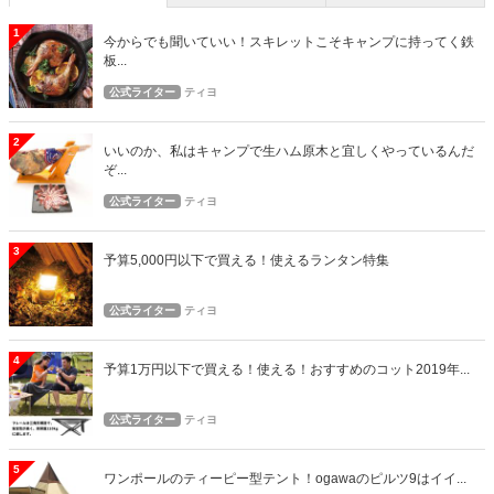
1
今からでも聞いていい！スキレットこそキャンプに持ってく鉄
板...
公式ライター
ティヨ
2
いいのか、私はキャンプで生ハム原木と宜しくやっているんだ
ぞ...
公式ライター
ティヨ
3
予算5,000円以下で買える！使えるランタン特集
公式ライター
ティヨ
4
予算1万円以下で買える！使える！おすすめのコット2019年...
公式ライター
ティヨ
5
ワンポールのティーピー型テント！ogawaのピルツ9はイイ...