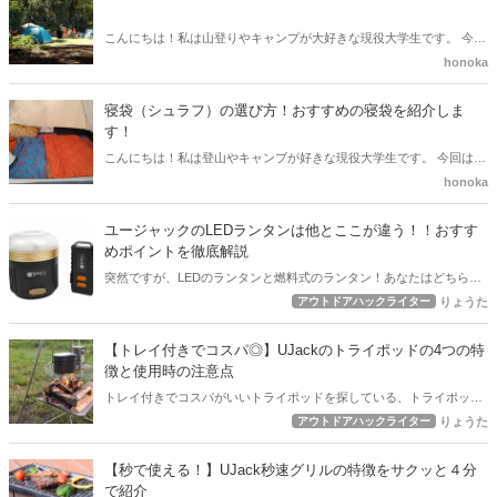
こんにちは！私は山登りやキャンプが大好きな現役大学生です。 今回
は 「そもそもタープってなに？」から どんなシチュエーションにど
honoka
んなタープを選べばいいのかがわかる記事を書きました。
寝袋（シュラフ）の選び方！おすすめの寝袋を紹介しま
す！
こんにちは！私は登山やキャンブが好きな現役大学生です。 今回は、
「寝袋（シュラフ）はどうやって選んだらいい？」という疑問に、お
honoka
答えしていきます。 今は、いろんな種類が出ていて迷いますよね。
私の経験も含めての執筆させていただきます。
ユージャックのLEDランタンは他とここが違う！！おすす
めポイントを徹底解説
突然ですが、LEDのランタンと燃料式のランタン！あなたはどちら派
ですか？それぞれいいところがあり、こだわりが出てくるのがランタ
アウトドアハックライター
りょうた
ンですよね。今回は、特徴のあるLEDランタン、UJackのLEDランタ
ンを紹介します。メーカーさんの細かいこだわりや心配りが感じられ
【トレイ付きでコスパ◎】UJackのトライポッドの4つの特
るランタンですよ。ぜひ、記事をチェックしてみてくださいね。
徴と使用時の注意点
トレイ付きでコスパがいいトライポッドを探している、トライポッド
を使ってキャンプの雰囲気をより楽しみたいけど、金銭的な面で購入
アウトドアハックライター
りょうた
をしぶっている…こんな初心者キャンパーさんにおすすめしたい商品
がUJackのトライポッド！本記事では、こちらの商品について紹介を
【秒で使える！】UJack秒速グリルの特徴をサクッと４分
しています。上記のような方は、ぜひ記事をチェックしてみてくださ
で紹介