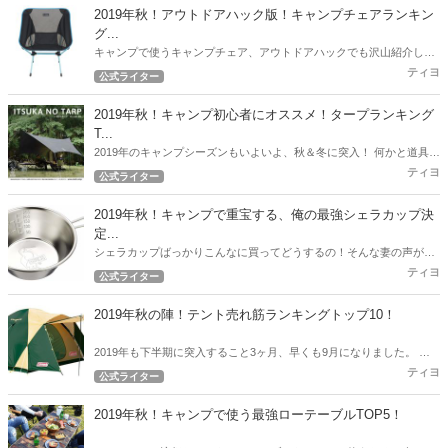
カート情報をお届けします！
2019年秋！アウトドアハック版！キャンプチェアランキン
グ...
キャンプで使うキャンプチェア、アウトドアハックでも沢山紹介して
いますが、ここで2019年秋！最新版の人気チェアランキングを紹介し
ティヨ
公式ライター
たいと思います。
2019年秋！キャンプ初心者にオススメ！タープランキング
T...
2019年のキャンプシーズンもいよいよ、秋＆冬に突入！ 何かと道具が
必要なキャンプ！できるだけ予算を押さえて一通りのギアを用意した
ティヨ
公式ライター
いですよね！ 今回のランキングはコスパ自慢のタープを紹介します！
2019年秋！キャンプで重宝する、俺の最強シェラカップ決
定...
シェラカップばっかりこんなに買ってどうするの！そんな妻の声が聞
こえてきそうな2019年秋。 とにかくキャンプで重宝した筆者のおすす
ティヨ
公式ライター
めシェラカップ決定戦！
2019年秋の陣！テント売れ筋ランキングトップ10！
2019年も下半期に突入すること3ヶ月、早くも9月になりました。 ア
ウトドアハックでは下半期突入時点から現在売れているテントのトッ
ティヨ
公式ライター
プ10を発表したいと思います。
2019年秋！キャンプで使う最強ローテーブルTOP5！