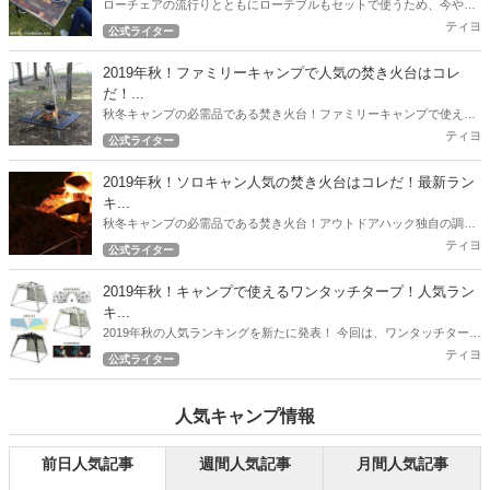
ローチェアの流行りとともにローテブルもセットで使うため、今やロ
ーテーブルの沢山の選択肢が出てきました。 今回は2019年秋！キャン
ティヨ
公式ライター
プで使う最強ローテブル5選！
2019年秋！ファミリーキャンプで人気の焚き火台はコレ
だ！...
秋冬キャンプの必需品である焚き火台！ファミリーキャンプで使える
人気の焚き火台をアウトドアハック独自の調査で徹底リサーチ！2019
ティヨ
公式ライター
年秋！最新の人気焚き火台ランキング！
2019年秋！ソロキャン人気の焚き火台はコレだ！最新ラン
キ...
秋冬キャンプの必需品である焚き火台！アウトドアハック独自の調査
で徹底リサーチ！ 2019年秋！最新の人気焚き火台ランキング！
ティヨ
公式ライター
2019年秋！キャンプで使えるワンタッチタープ！人気ラン
キ...
2019年秋の人気ランキングを新たに発表！ 今回は、ワンタッチタープ
の人気ランキングとなります！
ティヨ
公式ライター
人気キャンプ情報
前日人気記事
週間人気記事
月間人気記事