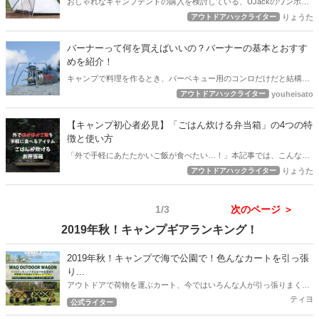
おしゃれなキャンプテントの購入を検討している、UJackのワンポー
ルテントってどうなの？こんな疑問にお答えします。結論から言う
アウトドアハックライター
りょうた
と、UJackのワンポールテントは、テントで快適に過ごせるのでおす
すめ。また、付属品が充実しているので、キャンプ初心者にもおすす
バーナーって何を買えばいいの？バーナーの基本とおすす
めできるテントですよ。ぜひ、チェックしてみてくださいね。
めを紹介！
キャンプで料理を作るとき、バーベキュー用のコンロだけだと結構大
変なんですよね。ちょっとお湯を沸かしたいときとか、朝ご飯を作る
アウトドアハックライター
youheisato
ときとか、いちいち炭火を起こしてなんかいられません！そんな時に
活躍するのがアウトドア用のバーナーなんです。
【キャンプ初心者必見】「ごはん炊ける弁当箱」の4つの特
徴と使い方
「外で手軽にあたたかいご飯が食べたい…！」本記事では、こんな悩
みにお答えする商品「ご飯が炊ける弁当箱」について紹介をしていま
アウトドアハックライター
りょうた
す。事前にサクッと準備をするだけで、外でほかほかご飯を食べるこ
とができる、夢のようなアイテムですよ。本記事では、「ごはんが炊
1/3
次のページ ＞
ける弁当箱」の特徴と使い方について紹介をしています。ぜひ、最後
まで記事をチェックしてみてくださいね。
2019年秋！キャンプギアランキング！
2019年秋！キャンプで海で公園で！色んなカートを引っ張
り...
アウトドアで荷物を運ぶカート、今ではいろんな人が引っ張りまくっ
てますね。 ファミキャンスタイルの筆者もこれまで、様々なカートを
ティヨ
公式ライター
引っ張りまくってきました。 2019年度、6月～9月度最新のオススメ