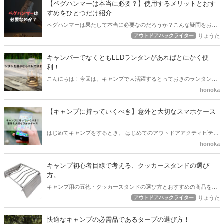
【ペグハンマーは本当に必要？】使用するメリットとおす
の信頼」があります。 ですので、今回はその視点からの記事を書きま
すめをひとつだけ紹介
した。
ペグハンマーは果たして本当に必要なのだろうか？こんな疑問をお持
ちの初心者キャンパーさんもいらっしゃるのではないでしょうか。た
アウトドアハックライター
りょうた
しかに、キャンプにおいてテントやチェア、焚き火台なんかと比較す
ると、揃える重要度は下がるかもしてません。ですが、そんなことは
キャンパーでなくともLEDランタンがあればとにかく便
ない、ペグハンマーは重要なんだ！ということを本記事でまとめてみ
利！
ました。おおすすめの商品も紹介しているので、チェックしてみてく
こんにちは！今回は、キャンプで大活躍するとっておきのランタンを
ださいね。
ご紹介します。 特に はじめてキャンプをされる初心者の方！ キャン
honoka
プの準備をしている方！ ぜひ、読んでみてくださいね。さらに、素敵
なキャンプになることでしょう！
【キャンプに持っていくべき】意外と大切なスマホケース
はじめてキャンプをするとき。 はじめてのアウトドアアクティビティ
をするとき。 意外と忘れがちな【スマホケース】 そんなスマホケー
honoka
スについての記事を書きました。
キャンプ初心者目線で考える、クッカースタンドの選び
方。
キャンプ用の五徳・クッカースタンドの選び方とおすすめの商品を1
つだけ紹介をしてみました。五徳やクッカースタンドの選び方につい
アウトドアハックライター
りょうた
て知りたいと言う方は、ぜひ記事をチェックしてみてくださいね。
快適なキャンプの必需品であるタープの選び方！