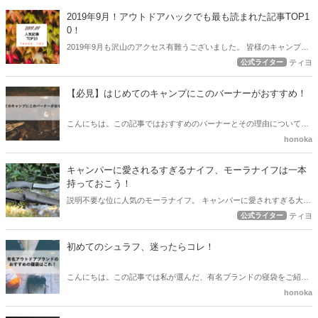
躍するコスパの良いランタンポールを紹介します！
2019年9月！アウトドアハックでも最も読まれた記事TOP1
0！
2019年9月も沢山のアクセス有難うございました。 皆様のキャンプを
1ミリでもアップデートするお役に立ちましたでしょうか？ 10月も最
公式ライター
ティヨ
新のキャンプ情報、キャンプ事情を発信していきますので宜しくお願
い致します。編集部一同。
【必見】はじめてのキャンプにこのバーナーがおすすめ！
こんにちは。この記事ではおすすめのバーナーとその理由について書
いていきます。 お湯を沸かしたりするには、必要不可欠のバーナー
honoka
いろんな種類があって、どれにしようか迷ってしまいますよね。 他の
商品も見た中で、日本製でもあるこちらをおすすめします！ ぜひ、読
キャンパーに愛されるすぎるナイフ、モーラナイフは一本
んでみてくださいね。
持っておこう！
説明不要な位に人気のモーラナイフ。 キャンパーに愛されすぎる大人
気ナイフの一角。 アウトドアで、キャンプで使える信頼できるナイフ
公式ライター
ティヨ
を一本はもっておきませんか？
初めてのシュラフ、迷ったらコレ！
こんにちは。この記事では私が選んだ、有名ブランドの寝袋をご紹介
します。 寝袋を選ぶ際に、その作っている会社が信頼できるのかとい
honoka
うのは、大切ですよね。 私は、登山やキャンプが大好きな現役大学生
です。 いつもアウトドア製品を選ぶときの大切な視点に、その「会社