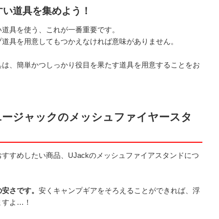
すい道具を集めよう！
い道具を使う、これが一番重要です。
プ道具を用意してもつかえなければ意味がありません。
具は、簡単かつしっかり役目を果たす道具を用意することをお
ユージャックのメッシュファイヤースタ
すすめしたい商品、UJackのメッシュファイアスタンドにつ
の安さです。
安くキャンプギアをそろえることができれば、浮
ますよ…！