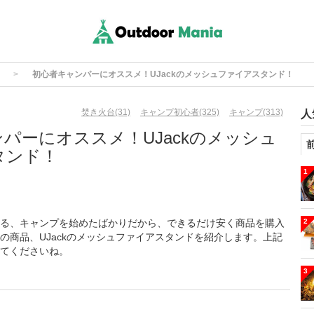
初心者キャンパーにオススメ！UJackのメッシュファイアスタンド！
焚き火台(31)
キャンプ初心者(325)
キャンプ(313)
人
パーにオススメ！UJackのメッシュ
タンド！
1
る、キャンプを始めたばかりだから、できるだけ安く商品を購入
2
の商品、UJackのメッシュファイアスタンドを紹介します。上記
てくださいね。
3