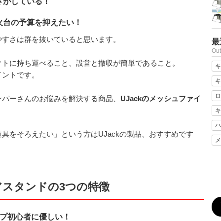
さがしている！
火台の予算を抑えたい！
やすさは群を抜いていると思います。
最
Ou
クトに持ち運べること、設営と撤収が簡単であること。
キ
イントです。
キ
ロ
ンパーさんのお悩みを解決する商品、
UJackのメッシュファイ
キ
ハ
具をそろえたい」という方はUJackの製品、おすすめです
メ
アスタンドの3つの特徴
ンプ初心者に優しい！