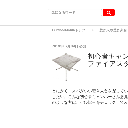
OutdoorManiaトップ
焚き火や焚き火台
2019年07月09日
公開
初心者キャン
ファイアス
とにかくコスパがいい焚き火台を探してい
したい。こんな初心者キャンパーさん必見
のような方は、ぜひ記事をチェックしてみ