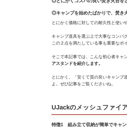
◎とにかくコスパの良い焚き火台を
◎キャンプを始めたばかりで、焚き
とにかく価格に対しての耐久性と使い
キャンプ道具を選ぶ上で大事なコンパ
この２点を満たしている事も重要なポ
そこで本記事では、こんな初心者キャ
アスタンドを紹介します。
とにかく、「安くて質の良いキャンプ道
よ。ぜひ記事をご覧くださいね。
UJackのメッシュファイ
特徴1 組み立て収納が簡単でキャ