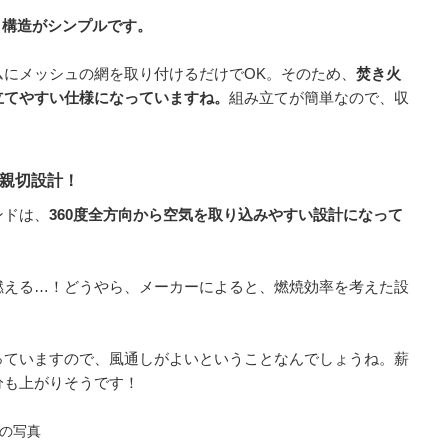
、構造がシンプルです。
ムにメッシュの網を取り付けるだけでOK。そのため、
焚き火
立てやすい仕様になっていますね。
組み立てが簡単なので、収
い親切設計！
ンドは、
360度全方向から空気を取り込みやすい設計になって
燃える…！どうやら、メーカーによると、燃焼効率を考えた設
っていますので、風通しがよいということなんでしょうね。薪
分も上がりそうです！