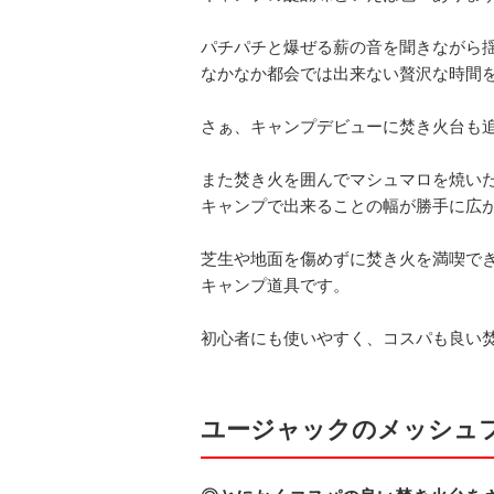
パチパチと爆ぜる薪の音を聞きながら
なかなか都会では出来ない贅沢な時間
さぁ、キャンプデビューに焚き火台も
また焚き火を囲んでマシュマロを焼い
キャンプで出来ることの幅が勝手に広
芝生や地面を傷めずに焚き火を満喫で
キャンプ道具です。
初心者にも使いやすく、コスパも良い
ユージャックのメッシュ