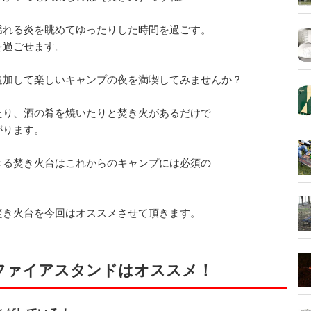
揺れる炎を眺めてゆったりした時間を過ごす。
を過ごせます。
追加して楽しいキャンプの夜を満喫してみませんか？
たり、酒の肴を焼いたりと焚き火があるだけで
がります。
きる焚き火台はこれからのキャンプには必須の
焚き火台を今回はオススメさせて頂きます。
ファイアスタンドはオススメ！