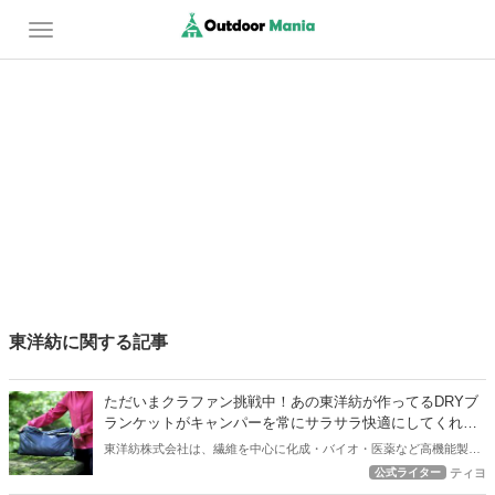
東洋紡に関する記事
ただいまクラファン挑戦中！あの東洋紡が作ってるDRYブ
ランケットがキャンパーを常にサラサラ快適にしてくれる
みたいだぞ！
東洋紡株式会社は、繊維を中心に化成・バイオ・医薬など高機能製品
の開発・製造を行う有名企業！その東洋紡さんがキャンパーを常にサ
公式ライター
ティヨ
ラサラに快適にしてくれるブランケットを開発中でクラウドファウン