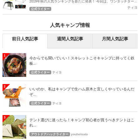
2019年秋の人気ランキングを新たに発表！ 今回は、ワンタッチタープ
の人気ランキングとなります！
ティヨ
公式ライター
人気キャンプ情報
前日人気記事
週間人気記事
月間人気記事
1
今からでも聞いていい！スキレットこそキャンプに持ってく鉄
板...
公式ライター
ティヨ
2
いいのか、私はキャンプで生ハム原木と宜しくやっているんだ
ぞ...
公式ライター
ティヨ
3
テント選びに迷ったら！キャンプ初心者が買うべきテントはこ
れ...
アウトドアハックライター
youheisato