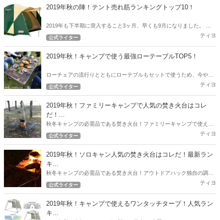
2019年秋の陣！テント売れ筋ランキングトップ10！
2019年も下半期に突入すること3ヶ月、早くも9月になりました。 ア
ウトドアハックでは下半期突入時点から現在売れているテントのトッ
ティヨ
公式ライター
プ10を発表したいと思います。
2019年秋！キャンプで使う最強ローテーブルTOP5！
ローチェアの流行りとともにローテブルもセットで使うため、今やロ
ーテーブルの沢山の選択肢が出てきました。 今回は2019年秋！キャン
ティヨ
公式ライター
プで使う最強ローテブル5選！
2019年秋！ファミリーキャンプで人気の焚き火台はコレ
だ！...
秋冬キャンプの必需品である焚き火台！ファミリーキャンプで使える
人気の焚き火台をアウトドアハック独自の調査で徹底リサーチ！2019
ティヨ
公式ライター
年秋！最新の人気焚き火台ランキング！
2019年秋！ソロキャン人気の焚き火台はコレだ！最新ラン
キ...
秋冬キャンプの必需品である焚き火台！アウトドアハック独自の調査
で徹底リサーチ！ 2019年秋！最新の人気焚き火台ランキング！
ティヨ
公式ライター
2019年秋！キャンプで使えるワンタッチタープ！人気ラン
キ...