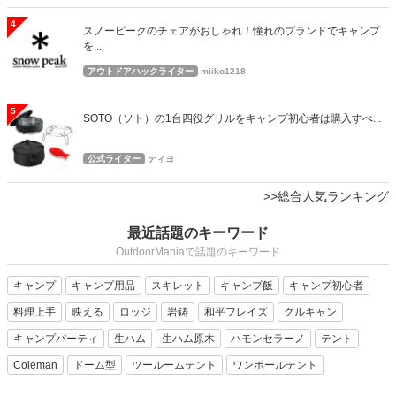
4
スノーピークのチェアがおしゃれ！憧れのブランドでキャンプ
を...
アウトドアハックライター
miiko1218
5
SOTO（ソト）の1台四役グリルをキャンプ初心者は購入すべ...
公式ライター
ティヨ
>>総合人気ランキング
最近話題のキーワード
OutdoorManiaで話題のキーワード
キャンプ
キャンプ用品
スキレット
キャンプ飯
キャンプ初心者
料理上手
映える
ロッジ
岩鋳
和平フレイズ
グルキャン
キャンプパーティ
生ハム
生ハム原木
ハモンセラーノ
テント
Coleman
ドーム型
ツールームテント
ワンポールテント