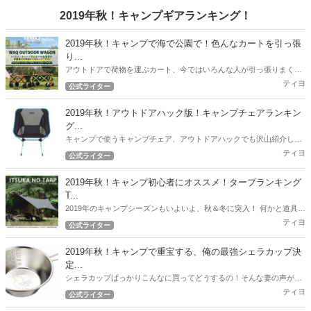
ディング挑戦中！ アウトドアハックでもこのブランケットの凄さを皆
2019年秋！キャンプギアランキング！
様にお伝えしたいと覆います。
2019年秋！キャンプで海で公園で！色んなカートを引っ張
り...
アウトドアで荷物を運ぶカート、今ではいろんな人が引っ張りまくっ
てますね。 ファミキャンスタイルの筆者もこれまで、様々なカートを
ティヨ
公式ライター
引っ張りまくってきました。 2019年度、6月～9月度最新のオススメ
カート情報をお届けします！
2019年秋！アウトドアハック版！キャンプチェアランキン
グ...
キャンプで使うキャンプチェア、アウトドアハックでも沢山紹介して
いますが、ここで2019年秋！最新版の人気チェアランキングを紹介し
ティヨ
公式ライター
たいと思います。
2019年秋！キャンプ初心者にオススメ！タープランキング
T...
2019年のキャンプシーズンもいよいよ、秋＆冬に突入！ 何かと道具が
必要なキャンプ！できるだけ予算を押さえて一通りのギアを用意した
ティヨ
公式ライター
いですよね！ 今回のランキングはコスパ自慢のタープを紹介します！
2019年秋！キャンプで重宝する、俺の最強シェラカップ決
定...
シェラカップばっかりこんなに買ってどうするの！そんな妻の声が聞
こえてきそうな2019年秋。 とにかくキャンプで重宝した筆者のおすす
ティヨ
公式ライター
めシェラカップ決定戦！