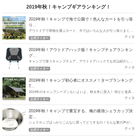
2019年秋！キャンプギアランキング！
2019年秋！キャンプで海で公園で！色んなカートを引っ張
り...
アウトドアで荷物を運ぶカート、今ではいろんな人が引っ張りまくっ
てますね。 ファミキャンスタイルの筆者もこれまで、様々なカートを
ティヨ
公式ライター
引っ張りまくってきました。 2019年度、6月～9月度最新のオススメ
カート情報をお届けします！
2019年秋！アウトドアハック版！キャンプチェアランキン
グ...
キャンプで使うキャンプチェア、アウトドアハックでも沢山紹介して
いますが、ここで2019年秋！最新版の人気チェアランキングを紹介し
ティヨ
公式ライター
たいと思います。
2019年秋！キャンプ初心者にオススメ！タープランキング
T...
2019年のキャンプシーズンもいよいよ、秋＆冬に突入！ 何かと道具が
必要なキャンプ！できるだけ予算を押さえて一通りのギアを用意した
ティヨ
公式ライター
いですよね！ 今回のランキングはコスパ自慢のタープを紹介します！
2019年秋！キャンプで重宝する、俺の最強シェラカップ決
定...
シェラカップばっかりこんなに買ってどうするの！そんな妻の声が聞
こえてきそうな2019年秋。 とにかくキャンプで重宝した筆者のおすす
ティヨ
公式ライター
めシェラカップ決定戦！