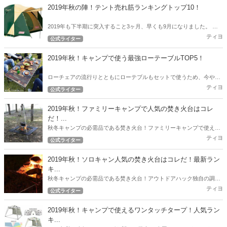
2019年秋の陣！テント売れ筋ランキングトップ10！
2019年も下半期に突入すること3ヶ月、早くも9月になりました。 ア
ウトドアハックでは下半期突入時点から現在売れているテントのトッ
ティヨ
公式ライター
プ10を発表したいと思います。
2019年秋！キャンプで使う最強ローテーブルTOP5！
ローチェアの流行りとともにローテブルもセットで使うため、今やロ
ーテーブルの沢山の選択肢が出てきました。 今回は2019年秋！キャン
ティヨ
公式ライター
プで使う最強ローテブル5選！
2019年秋！ファミリーキャンプで人気の焚き火台はコレ
だ！...
秋冬キャンプの必需品である焚き火台！ファミリーキャンプで使える
人気の焚き火台をアウトドアハック独自の調査で徹底リサーチ！2019
ティヨ
公式ライター
年秋！最新の人気焚き火台ランキング！
2019年秋！ソロキャン人気の焚き火台はコレだ！最新ラン
キ...
秋冬キャンプの必需品である焚き火台！アウトドアハック独自の調査
で徹底リサーチ！ 2019年秋！最新の人気焚き火台ランキング！
ティヨ
公式ライター
2019年秋！キャンプで使えるワンタッチタープ！人気ラン
キ...