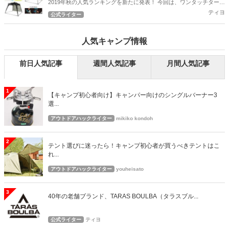
2019年秋の人気ランキングを新たに発表！ 今回は、ワンタッチタープ
の人気ランキングとなります！
ティヨ
公式ライター
人気キャンプ情報
前日人気記事
週間人気記事
月間人気記事
1
【キャンプ初心者向け】キャンパー向けのシングルバーナー3
選...
アウトドアハックライター
mikiko kondoh
2
テント選びに迷ったら！キャンプ初心者が買うべきテントはこ
れ...
アウトドアハックライター
youheisato
3
40年の老舗ブランド、TARAS BOULBA（タラスブル...
公式ライター
ティヨ