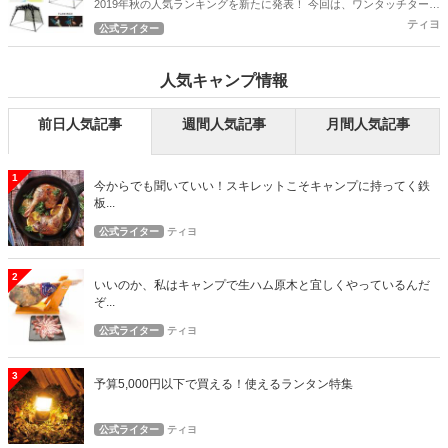
2019年秋の人気ランキングを新たに発表！ 今回は、ワンタッチタープ
の人気ランキングとなります！
ティヨ
公式ライター
人気キャンプ情報
前日人気記事
週間人気記事
月間人気記事
1
今からでも聞いていい！スキレットこそキャンプに持ってく鉄
板...
公式ライター
ティヨ
2
いいのか、私はキャンプで生ハム原木と宜しくやっているんだ
ぞ...
公式ライター
ティヨ
3
予算5,000円以下で買える！使えるランタン特集
公式ライター
ティヨ