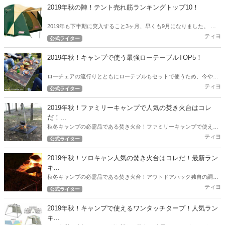
2019年秋の陣！テント売れ筋ランキングトップ10！
2019年も下半期に突入すること3ヶ月、早くも9月になりました。 ア
ウトドアハックでは下半期突入時点から現在売れているテントのトッ
ティヨ
公式ライター
プ10を発表したいと思います。
2019年秋！キャンプで使う最強ローテーブルTOP5！
ローチェアの流行りとともにローテブルもセットで使うため、今やロ
ーテーブルの沢山の選択肢が出てきました。 今回は2019年秋！キャン
ティヨ
公式ライター
プで使う最強ローテブル5選！
2019年秋！ファミリーキャンプで人気の焚き火台はコレ
だ！...
秋冬キャンプの必需品である焚き火台！ファミリーキャンプで使える
人気の焚き火台をアウトドアハック独自の調査で徹底リサーチ！2019
ティヨ
公式ライター
年秋！最新の人気焚き火台ランキング！
2019年秋！ソロキャン人気の焚き火台はコレだ！最新ラン
キ...
秋冬キャンプの必需品である焚き火台！アウトドアハック独自の調査
で徹底リサーチ！ 2019年秋！最新の人気焚き火台ランキング！
ティヨ
公式ライター
2019年秋！キャンプで使えるワンタッチタープ！人気ラン
キ...