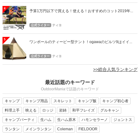
4
予算1万円以下で買える！使える！おすすめのコット2019年...
公式ライター
ティヨ
5
ワンポールのティーピー型テント！ogawaのピルツ9はイイ...
公式ライター
ティヨ
>>総合人気ランキング
最近話題のキーワード
OutdoorManiaで話題のキーワード
キャンプ
キャンプ用品
スキレット
キャンプ飯
キャンプ初心者
料理上手
映える
ロッジ
岩鋳
和平フレイズ
グルキャン
キャンプパーティ
生ハム
生ハム原木
ハモンセラーノ
ジェントス
ランタン
メインランタン
Coleman
FIELDOOR