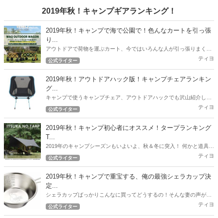
手渡せば・・・身も心も温まりますよ！
2019年秋！キャンプギアランキング！
2019年秋！キャンプで海で公園で！色んなカートを引っ張
り...
アウトドアで荷物を運ぶカート、今ではいろんな人が引っ張りまくっ
てますね。 ファミキャンスタイルの筆者もこれまで、様々なカートを
ティヨ
公式ライター
引っ張りまくってきました。 2019年度、6月～9月度最新のオススメ
カート情報をお届けします！
2019年秋！アウトドアハック版！キャンプチェアランキン
グ...
キャンプで使うキャンプチェア、アウトドアハックでも沢山紹介して
いますが、ここで2019年秋！最新版の人気チェアランキングを紹介し
ティヨ
公式ライター
たいと思います。
2019年秋！キャンプ初心者にオススメ！タープランキング
T...
2019年のキャンプシーズンもいよいよ、秋＆冬に突入！ 何かと道具が
必要なキャンプ！できるだけ予算を押さえて一通りのギアを用意した
ティヨ
公式ライター
いですよね！ 今回のランキングはコスパ自慢のタープを紹介します！
2019年秋！キャンプで重宝する、俺の最強シェラカップ決
定...
シェラカップばっかりこんなに買ってどうするの！そんな妻の声が聞
こえてきそうな2019年秋。 とにかくキャンプで重宝した筆者のおすす
ティヨ
公式ライター
めシェラカップ決定戦！