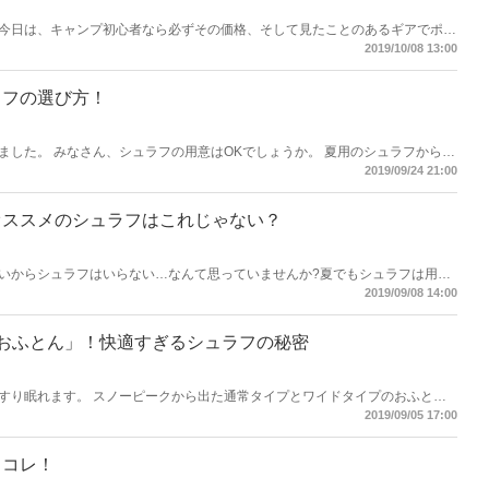
です！ 今日は、キャンプ初心者なら必ずその価格、そして見たことのあるギアでポチ
OTOのキャンプギアについて買って使って、調べて判った事を紹介します。
2019/10/08 13:00
ラフの選び方！
みなさん、シュラフの用意はOKでしょうか。 夏用のシュラフから、
早めに用意しておきましょう。
2019/09/24 21:00
オススメのシュラフはこれじゃない？
いからシュラフはいらない…なんて思っていませんか?夏でもシュラフは用意
にオススメのシュラフを見ていきましょう。
2019/09/08 14:00
の「おふとん」！快適すぎるシュラフの秘密
すり眠れます。 スノーピークから出た通常タイプとワイドタイプのおふとん
COOまでを紹介していきます。
2019/09/05 17:00
らコレ！