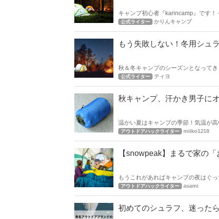
キャンプ初心者『karincamp』
るのをかなり躊躇してしまう、YOG
かりんキャンプ
公式ライター
もう失敗しない！冬用シュ
秋＆冬キャンプのシーズンとなってきました。 
そろそろ秋冬仕様の暖かいシュラフを
ティヨ
公式ライター
秋キャンプ、汗かき男子に
温かい夏はキャンプの季節！気温が高
しておいた方がいいアイテムです。夏
miiko1218
アウトドアハックライター
【snowpeak】まるで家
もうこれがあればキャンプの夜はぐっ
シュラフから、マミー型シュラフBA
asami
アウトドアハックライター
初めてのシュラフ、迷った