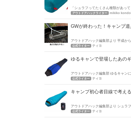
「シュラフってたくさん種類があって
ばいいのか最初の内は分からないです
mikiko kondo
アウトドアハックライター
ュラフを見つけることができます！
GWが終わった！キャンプ道
アウトドアハック編集部より 平成から令和に変わり、夢の10連休も終わりました。 この大型連休でキャンプを楽し
まれた方も多いのでは無いでしょうか
ティヨ
公式ライター
れについてを記事にしました。
ゆるキャンで登場したあの
アウトドアハック編集部 ゆるキャン
はシュラフ編。 ゆるキャンに登場す
ティヨ
公式ライター
キャンプ初心者目線で考え
アウトドアハック編集部より シュラ
もノンブランドも含めて膨大なシュラ
ティヨ
公式ライター
参考になれる様にまとめました。