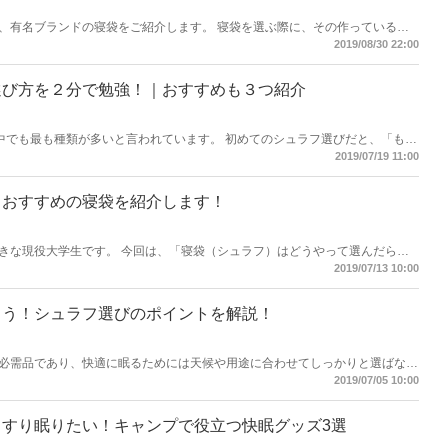
、有名ブランドの寝袋をご紹介します。 寝袋を選ぶ際に、その作っている会
ですよね。 私は、登山やキャンプが大好きな現役大学生です。 いつもアウト
2019/08/30 22:00
その「会社の信頼」があります。 ですので、今回はその視点からの記事を書
選び方を２分で勉強！｜おすすめも３つ紹介
が多いと言われています。 初めてのシュラフ選びだと、「もう
も多いはずです。 この記事では、『初めてのシュラフ選
2019/07/19 11:00
とめ、おすすめのシュラフを3つ厳選して紹介します。 シュラフ選びを
なってしまう可能性も…。 そんなことを避けるために、キャ
ましょう！
！おすすめの寝袋を紹介します！
きな現役大学生です。 今回は、「寝袋（シュラフ）はどうやって選んだらい
今は、いろんな種類が出ていて迷いますよね。 私の経験も含めての執
2019/07/13 10:00
ろう！シュラフ選びのポイントを解説！
必需品であり、快適に眠るためには天候や用途に合わせてしっかりと選ばなく
ントをしっかり抑えて、自分にあったシュラフをゲットしましょう！
2019/07/05 10:00
すり眠りたい！キャンプで役立つ快眠グッズ3選