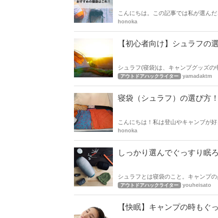
こんにちは。この記事では私が選んだ
社が信頼できるのかというのは、大切
honoka
ドア製品を選ぶときの大切な視点に、
きました。
【初心者向け】シュラフの
シュラフ(寝袋)は、キャンプグッズの中でも最も種類
何を基準に選べばいいのかさっぱりだ…」と悩んでいる方
yamadaktm
アウトドアハックライター
び』でも全く困らないよう、大切なことをま
間違うと、夜の寒さに耐えきれず、最悪なキャンプに
ンプに合ったシュラフをきちんと選び
寝袋（シュラフ）の選び方
こんにちは！私は登山やキャンブが好
い？」という疑問に、お答えしていきます。 
honoka
筆させていただきます。
しっかり選んでぐっすり眠
シュラフとは寝袋のこと。キャンプの
てはいけません。シュラフ選びのポイ
youheisato
アウトドアハックライター
【快眠】キャンプの時もぐっ