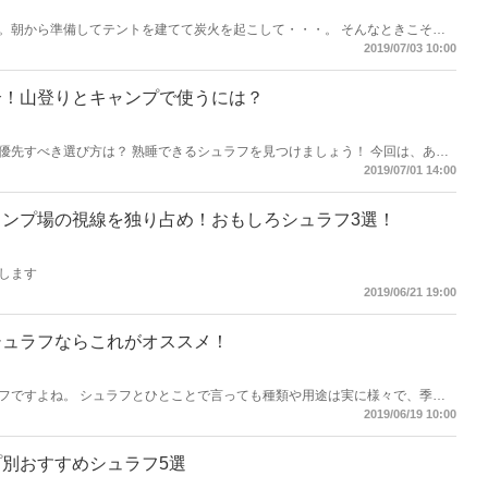
。朝から準備してテントを建てて炭火を起こして・・・。 そんなときこそ夜
をチャージしたい！ でも外でいつも通り眠れるか不安・・・。そんなあなた
2019/07/03 10:00
します！
介！山登りとキャンプで使うには？
優先すべき選び方は？ 熟睡できるシュラフを見つけましょう！ 今回は、あら
トなシュラフをご紹介します。
2019/07/01 14:00
ンプ場の視線を独り占め！おもしろシュラフ3選！
します
2019/06/21 19:00
シュラフならこれがオススメ！
フですよね。 シュラフとひとことで言っても種類や用途は実に様々で、季節
をピックアップしてみまし
2019/06/19 10:00
別おすすめシュラフ5選