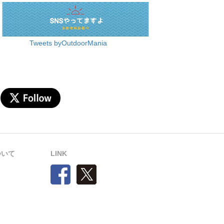
Tweets byOutdoorMania
について
LINK