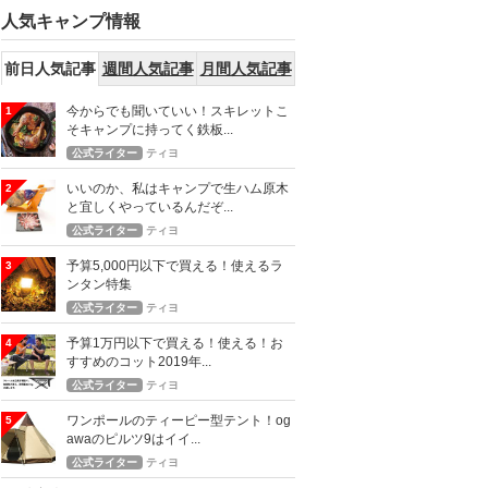
人気キャンプ情報
前日人気記事
週間人気記事
月間人気記事
今からでも聞いていい！スキレットこ
1
そキャンプに持ってく鉄板...
公式ライター
ティヨ
いいのか、私はキャンプで生ハム原木
2
と宜しくやっているんだぞ...
公式ライター
ティヨ
予算5,000円以下で買える！使えるラ
3
ンタン特集
公式ライター
ティヨ
予算1万円以下で買える！使える！お
4
すすめのコット2019年...
公式ライター
ティヨ
ワンポールのティーピー型テント！og
5
awaのピルツ9はイイ...
公式ライター
ティヨ