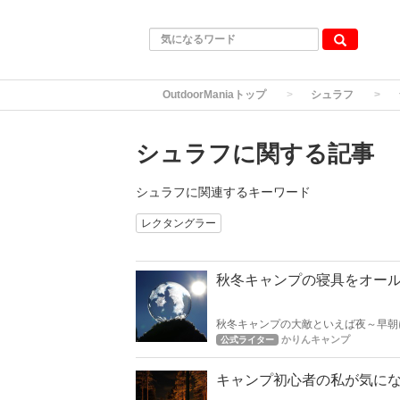
OutdoorManiaトップ
シュラフ
シュラフに関する記事
シュラフに関連するキーワード
レクタングラー
秋冬キャンプの寝具をオール
秋冬キャンプの大敵といえば夜～早朝
います！
かりんキャンプ
公式ライター
キャンプ初心者の私が気にな