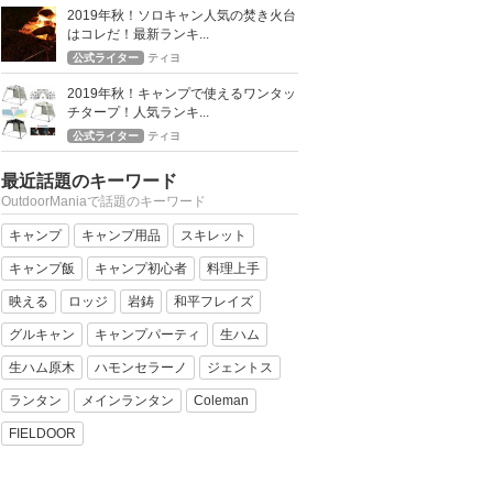
2019年秋！ソロキャン人気の焚き火台
はコレだ！最新ランキ...
公式ライター
ティヨ
2019年秋！キャンプで使えるワンタッ
チタープ！人気ランキ...
公式ライター
ティヨ
最近話題のキーワード
OutdoorManiaで話題のキーワード
キャンプ
キャンプ用品
スキレット
キャンプ飯
キャンプ初心者
料理上手
映える
ロッジ
岩鋳
和平フレイズ
グルキャン
キャンプパーティ
生ハム
生ハム原木
ハモンセラーノ
ジェントス
ランタン
メインランタン
Coleman
FIELDOOR