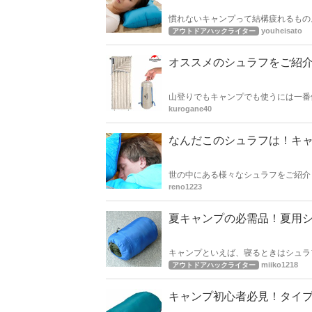
慣れないキャンプって結構疲れるもの
はぐっすり眠って次の日のために元気
youheisato
アウトドアハックライター
におすすめしたい快眠グッズをご紹介
オススメのシュラフをご紹
山登りでもキャンプでも使うには一番
ゆる場面で活躍できる軽量でコンパク
kurogane40
なんだこのシュラフは！キャ
世の中にある様々なシュラフをご紹介
reno1223
夏キャンプの必需品！夏用
キャンプといえば、寝るときはシュラ
に合わせてシュラフを用意する必要があります。 これからの季節にぴったりのシュラフ
miiko1218
アウトドアハックライター
たので、参考にされてくださいね。
キャンプ初心者必見！タイプ